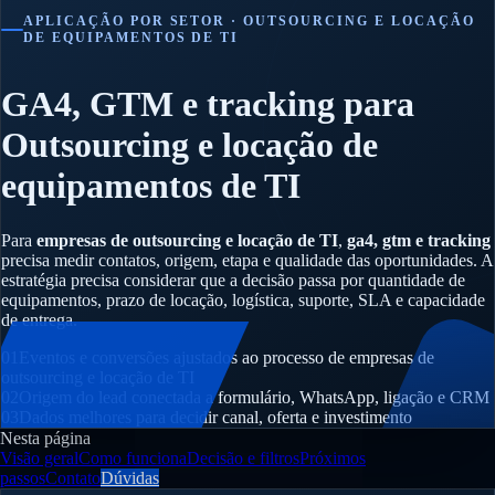
APLICAÇÃO POR SETOR · OUTSOURCING E LOCAÇÃO
DE EQUIPAMENTOS DE TI
GA4, GTM e tracking para
Outsourcing e locação de
equipamentos de TI
Para
empresas de outsourcing e locação de TI
,
ga4, gtm e tracking
precisa medir contatos, origem, etapa e qualidade das oportunidades. A
estratégia precisa considerar que a decisão passa por quantidade de
equipamentos, prazo de locação, logística, suporte, SLA e capacidade
de entrega.
01
Eventos e conversões ajustados ao processo de empresas de
outsourcing e locação de TI
02
Origem do lead conectada a formulário, WhatsApp, ligação e CRM
03
Dados melhores para decidir canal, oferta e investimento
Nesta página
Visão geral
Como funciona
Decisão e filtros
Próximos
passos
Contato
Dúvidas