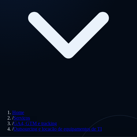
Home
/
Serviços
/
GA4, GTM e tracking
/
Outsourcing e locação de equipamentos de TI