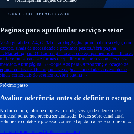
→
Acompanhar cliques de contato
CONTEÚDO RELACIONADO
Páginas para aprofundar serviço e setor
Visão geral de GA4, GTM e tracking
Página principal do serviço, com
escopo, sinais de necessidade e próximos passos.
Abrir página
→
Marketing para Outsourcing e locação de equipamentos de TI
Dores
mais comuns, canais e formas de qualificar melhor os contatos nesse
mercado.
Abrir página →
Google Ads para Outsourcing e locação de
equipamentos de TI
Campanhas e páginas conectadas aos eventos e
sinais comerciais do segmento.
Abrir página →
Próximo passo
Avaliar aderência antes de definir o escopo
No formulário, informe empresa, cidade, serviço de interesse e o
principal ponto que precisa ser analisado. Dados sobre canal atual,
volume de contatos e processo comercial ajudam a preparar o retorno.
Ir para o formulário
→
Conhecer o método