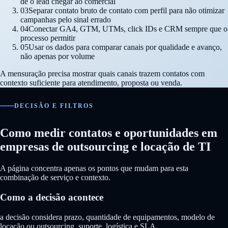
de o lead chegar ao comercial
03
Separar contato bruto de contato com perfil para não otimizar
campanhas pelo sinal errado
04
Conectar GA4, GTM, UTMs, click IDs e CRM sempre que o
processo permitir
05
Usar os dados para comparar canais por qualidade e avanço,
não apenas por volume
A mensuração precisa mostrar quais canais trazem contatos com
contexto suficiente para atendimento, proposta ou venda.
DECISÃO E FILTROS
Como medir contatos e oportunidades em
empresas de outsourcing e locação de TI
A página concentra apenas os pontos que mudam para esta
combinação de serviço e contexto.
Como a decisão acontece
a decisão considera prazo, quantidade de equipamentos, modelo de
locação ou outsourcing, suporte, logística e SLA.