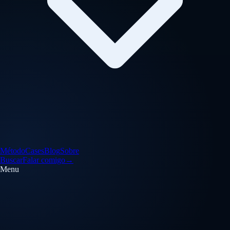
Método
Cases
Blog
Sobre
Buscar
Falar comigo
→
Menu