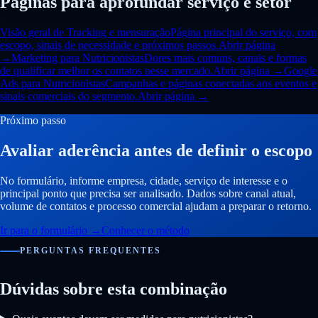
Páginas para aprofundar serviço e setor
Visão geral de Tracking e mensuração
Página principal do serviço, com
escopo, sinais de necessidade e próximos passos.
Abrir página
→
Marketing para Nutricionistas
Dores mais comuns, canais e formas
de qualificar melhor os contatos nesse mercado.
Abrir página →
Google
Ads para Nutricionistas
Campanhas e páginas conectadas aos eventos e
sinais comerciais do segmento.
Abrir página →
Próximo passo
Avaliar aderência antes de definir o escopo
No formulário, informe empresa, cidade, serviço de interesse e o
principal ponto que precisa ser analisado. Dados sobre canal atual,
volume de contatos e processo comercial ajudam a preparar o retorno.
Ir para o formulário
→
Conhecer o método
PERGUNTAS FREQUENTES
Dúvidas sobre esta combinação