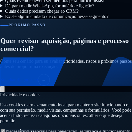
Quais eventos devem ser medidos para nutricionistas?
Dá para medir WhatsApp, formulário e ligação?
Quais dados precisam chegar ao CRM?
Existe algum cuidado de comunicação nesse segmento?
PRÓXIMO PASSO
Quer revisar aquisição, páginas e processo
comercial?
Conte seu cenário para eu avaliar prioridades, riscos e próximos passos
antes de propor uma execução.
Solicitar diagnóstico
→
Privacidade e cookies
Uso cookies e armazenamento local para manter o site funcionando e,
com sua permissão, medir visitas, campanhas e formulários. Você pode
aceitar tudo, recusar categorias opcionais ou escolher o que deseja
permitir.
Necessários
Essenciais para navegação, segurança e funcionamento