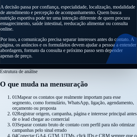
A decisão passa por confiança, especialidade, localização, modalidade
de atendimento e percepção de acompanhamento. Quem busca
nutrição esportiva pode ter uma intenção diferente de quem procura
emagrecimento, saúde intestinal, reeducação alimentar ou consulta
online.
Por isso, a comunicação precisa separar interesses antes do contato. A
página, os anúncios e os formulários devem ajudar a pessoa a entender
abordagem, formato da consulta e próximo passo sem depender
apenas de preço.
Estrutura de análise
O que muda na mensuração
01
Mapear os contatos que realmente importam para esse
segmento, como formulário, WhatsApp, ligação, agendamento,
orçamento ou proposta
02
Registrar origem, campanha, página e interesse principal antes
de o lead chegar ao comercial
03
Separar contato bruto de contato com perfil para não otimizar
campanhas pelo sinal errado
04
Conectar GA4, GTM, UTMs, click IDs e CRM sempre que o