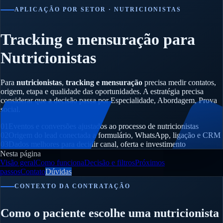
APLICAÇÃO POR SETOR · NUTRICIONISTAS
Tracking e mensuração para
Nutricionistas
Para
nutricionistas
,
tracking e mensuração
precisa medir contatos,
origem, etapa e qualidade das oportunidades. A estratégia precisa
considerar que a decisão passa por Especialidade, Abordagem, Prova
social.
01
Eventos e conversões ajustados ao processo de nutricionistas
02
Origem do lead conectada a formulário, WhatsApp, ligação e CRM
03
Dados melhores para decidir canal, oferta e investimento
Nesta página
Visão geral
Como funciona
Decisão e filtros
Próximos
passos
Contato
Dúvidas
CONTEXTO DA CONTRATAÇÃO
Como o paciente escolhe uma nutricionista