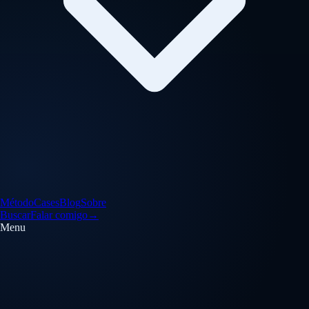
Método
Cases
Blog
Sobre
Buscar
Falar comigo
→
Menu