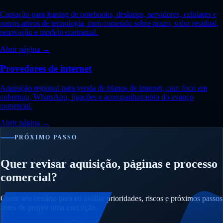
Captação para leasing de notebooks, desktops, servidores, celulares e
outros ativos de tecnologia, com conteúdo sobre prazo, valor residual,
renovação e modelo contratual.
Abrir página →
Provedores de internet
Aquisição regional para venda de planos de internet, com foco em
cobertura, WhatsApp, ligações e acompanhamento do avanço
comercial.
Abrir página →
PRÓXIMO PASSO
Quer revisar aquisição, páginas e processo
comercial?
Conte seu cenário para eu avaliar prioridades, riscos e próximos passos
antes de propor uma execução.