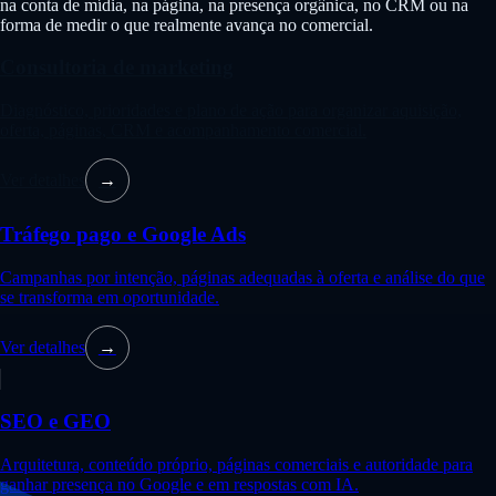
na conta de mídia, na página, na presença orgânica, no CRM ou na
forma de medir o que realmente avança no comercial.
Consultoria de marketing
Diagnóstico, prioridades e plano de ação para organizar aquisição,
oferta, páginas, CRM e acompanhamento comercial.
Ver detalhes
→
Tráfego pago e Google Ads
Campanhas por intenção, páginas adequadas à oferta e análise do que
se transforma em oportunidade.
Ver detalhes
→
SEO e GEO
Arquitetura, conteúdo próprio, páginas comerciais e autoridade para
ganhar presença no Google e em respostas com IA.