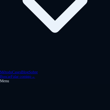
Método
Cases
Blog
Sobre
Buscar
Falar comigo
→
Menu