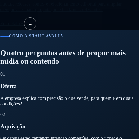
Pautas, releases, fontes e relacionamento editorial para ampliar
menções de marca, reputação e backlinks relevantes.
Ver detalhes
→
COMO A STAUT AVALIA
Quatro perguntas antes de propor mais
mídia ou conteúdo
01
Oferta
A empresa explica com precisão o que vende, para quem e em quais
condições?
02
Aquisição
Os canais estão captando intenção compatível com o ticket e o