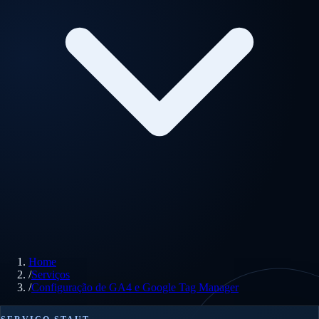
Home
/
Serviços
/
Configuração de GA4 e Google Tag Manager