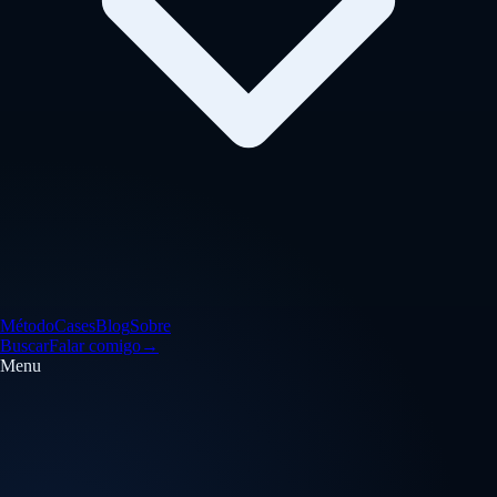
Método
Cases
Blog
Sobre
Buscar
Falar comigo
→
Menu