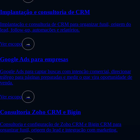
Implantação e consultoria de CRM
Implantação e consultoria de CRM para organizar funil, origem do
lead, follow-up, automações e relatórios.
Ver escopo
→
Google Ads para empresas
Google Ads para captar buscas com intenção comercial, direcionar
tráfego para páginas preparadas e medir o que vira oportunidade de
venda.
Ver escopo
→
Consultoria Zoho CRM e Bigin
Consultoria e configuração de Zoho CRM e Bigin CRM para
organizar funil, origem do lead e integração com marketing.