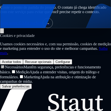
Conte o ponto de partida do projeto. O contato já chega identificado
com este serviço para evitar que você precise repetir o contexto.
Falar sobre GA4 e tracking
→
Cookies e privacidade
Usamos cookies necessários e, com sua permissão, cookies de medição
e marketing para entender o uso do site e melhorar campanhas.
Saiba
mais
.
Aceitar todos
Recusar opcionais
Configurar
Necessários
Mantêm segurança, preferências e funcionamento
básico.
Medição
Ajuda a entender visitas, origem do tráfego e
formulários.
Marketing
Ajuda na atribuição e otimização de
campanhas de mídia.
Salvar preferências