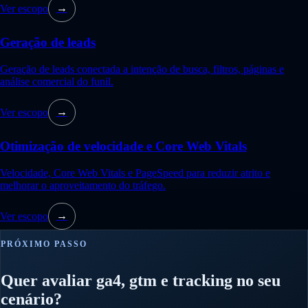
Ver escopo
→
Geração de leads
Geração de leads conectada a intenção de busca, filtros, páginas e
análise comercial do funil.
Ver escopo
→
Otimização de velocidade e Core Web Vitals
Velocidade, Core Web Vitals e PageSpeed para reduzir atrito e
melhorar o aproveitamento do tráfego.
Ver escopo
→
PRÓXIMO PASSO
Quer avaliar ga4, gtm e tracking no seu
cenário?