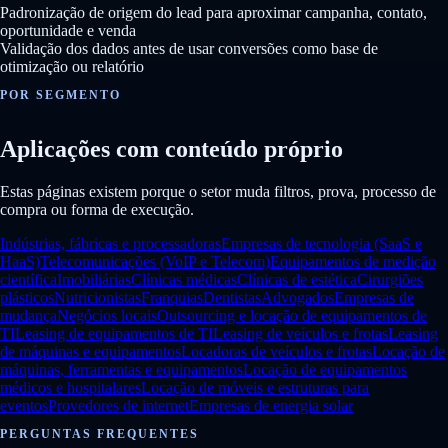
Padronização de origem do lead para aproximar campanha, contato,
oportunidade e venda
Validação dos dados antes de usar conversões como base de
otimização ou relatório
POR SEGMENTO
Aplicações com conteúdo próprio
Estas páginas existem porque o setor muda filtros, prova, processo de
compra ou forma de execução.
Indústrias, fábricas e processadoras
Empresas de tecnologia (SaaS e
HaaS)
Telecomunicações (VoIP e Telecom)
Equipamentos de medição
científica
Imobiliárias
Clínicas médicas
Clínicas de estética
Cirurgiões
plásticos
Nutricionistas
Franquias
Dentistas
Advogados
Empresas de
mudança
Negócios locais
Outsourcing e locação de equipamentos de
TI
Leasing de equipamentos de TI
Leasing de veículos e frotas
Leasing
de máquinas e equipamentos
Locadoras de veículos e frotas
Locação de
máquinas, ferramentas e equipamentos
Locação de equipamentos
médicos e hospitalares
Locação de móveis e estruturas para
eventos
Provedores de internet
Empresas de energia solar
PERGUNTAS FREQUENTES