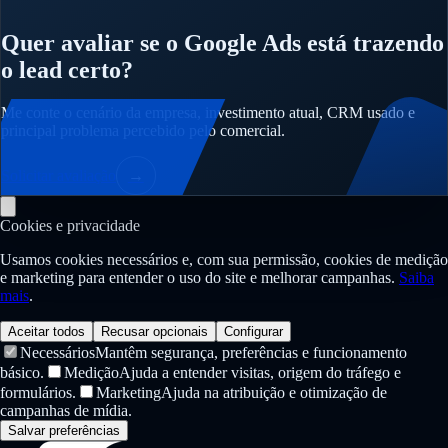
Quer avaliar se o Google Ads está trazendo
o lead certo?
Me conte o cenário da empresa, investimento atual, CRM usado e
principal problema percebido pelo comercial.
Solicitar avaliação
→
Cookies e privacidade
Usamos cookies necessários e, com sua permissão, cookies de medição
e marketing para entender o uso do site e melhorar campanhas.
Saiba
mais
.
Aceitar todos
Recusar opcionais
Configurar
Necessários
Mantêm segurança, preferências e funcionamento
básico.
Medição
Ajuda a entender visitas, origem do tráfego e
formulários.
Marketing
Ajuda na atribuição e otimização de
campanhas de mídia.
Salvar preferências