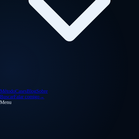
Método
Cases
Blog
Sobre
Buscar
Falar comigo
→
Menu