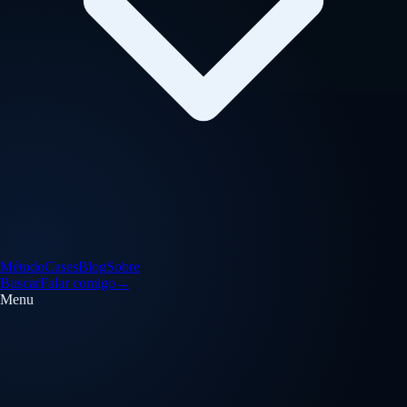
Método
Cases
Blog
Sobre
Buscar
Falar comigo
→
Menu