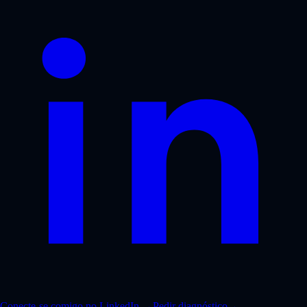
Conecte-se comigo no LinkedIn
→
Pedir diagnóstico
→