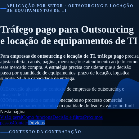
APLICAÇÃO POR SETOR · OUTSOURCING E LOCAÇÃO
DE EQUIPAMENTOS DE TI
Tráfego pago para Outsourcing
e locação de equipamentos de TI
Para
empresas de outsourcing e locação de TI
,
tráfego pago
precisa
ajustar oferta, canais, página, mensuração e atendimento ao jeito como
esse mercado compra. A estratégia precisa considerar que a decisão
passa por quantidade de equipamentos, prazo de locação, logística,
suporte, SLA e capacidade de entrega.
01
Execução ajustada ao contexto de empresas de outsourcing e
locação de TI
02
Oferta, conteúdo e canais conectados ao processo comercial
03
Acompanhamento focado em qualidade do lead e avanço no funil
Nesta página
Visão geral
Como funciona
Decisão e filtros
Próximos
passos
Contato
Dúvidas
CONTEXTO DA CONTRATAÇÃO