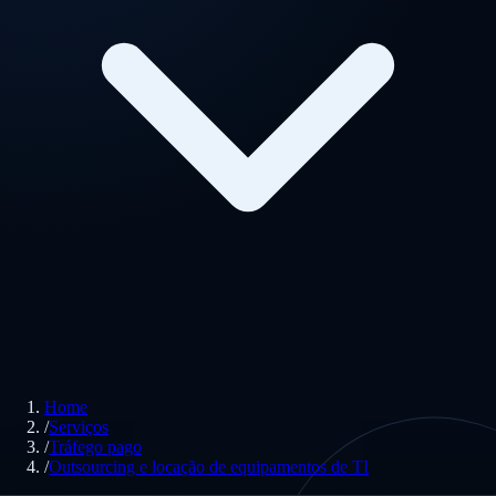
Home
/
Serviços
/
Tráfego pago
/
Outsourcing e locação de equipamentos de TI