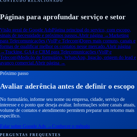
CONTEÚDO RELACIONADO
Páginas para aprofundar serviço e setor
Visão geral de Google Ads
Página principal do serviço, com escopo,
sinais de necessidade e próximos passos.
Abrir página →
Marketing
para Telecomunicações (VoIP e Telecom)
Dores mais comuns, canais e
formas de qualificar melhor os contatos nesse mercado.
Abrir página
→
Tracking, GA4 e CRM para Telecomunicações (VoIP e
Telecom)
Medição de formulário, WhatsApp, ligação, origem do lead e
avanço comercial.
Abrir página →
Próximo passo
Avaliar aderência antes de definir o escopo
No formulário, informe seu nome ou empresa, cidade, serviço de
interesse e o ponto que deseja avaliar. Informações sobre canais atuais,
volume de contatos e atendimento permitem preparar um retorno mais
específico.
Falar sobre Google Ads
→
Conhecer o método
PERGUNTAS FREQUENTES