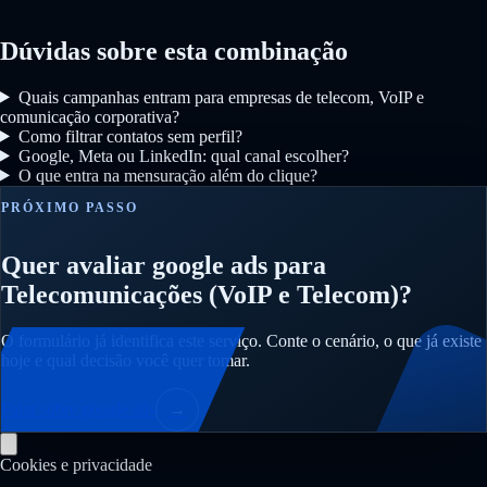
Dúvidas sobre esta combinação
Quais campanhas entram para empresas de telecom, VoIP e
comunicação corporativa?
Como filtrar contatos sem perfil?
Google, Meta ou LinkedIn: qual canal escolher?
O que entra na mensuração além do clique?
PRÓXIMO PASSO
Quer avaliar google ads para
Telecomunicações (VoIP e Telecom)?
O formulário já identifica este serviço. Conte o cenário, o que já existe
hoje e qual decisão você quer tomar.
Falar sobre google ads
→
Cookies e privacidade