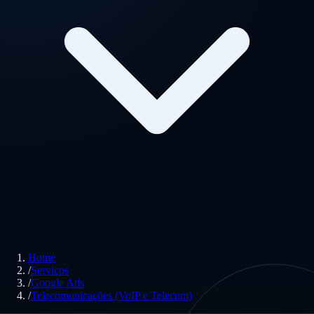
Home
/
Serviços
/
Google Ads
/
Telecomunicações (VoIP e Telecom)