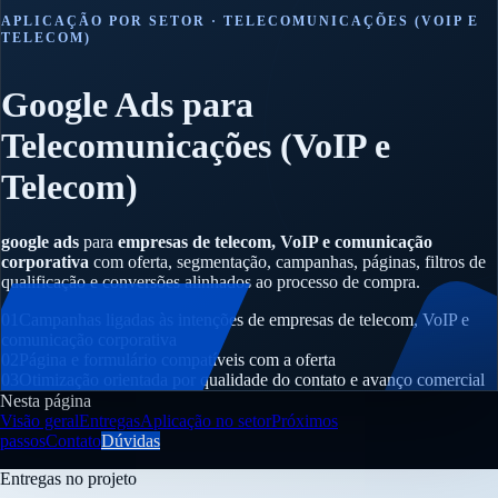
APLICAÇÃO POR SETOR · TELECOMUNICAÇÕES (VOIP E
TELECOM)
Google Ads para
Telecomunicações (VoIP e
Telecom)
google ads
para
empresas de telecom, VoIP e comunicação
corporativa
com oferta, segmentação, campanhas, páginas, filtros de
qualificação e conversões alinhados ao processo de compra.
01
Campanhas ligadas às intenções de empresas de telecom, VoIP e
comunicação corporativa
02
Página e formulário compatíveis com a oferta
03
Otimização orientada por qualidade do contato e avanço comercial
Nesta página
Visão geral
Entregas
Aplicação no setor
Próximos
passos
Contato
Dúvidas
Entregas no projeto