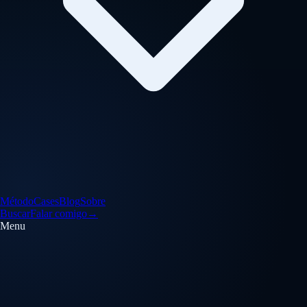
Método
Cases
Blog
Sobre
Buscar
Falar comigo
→
Menu