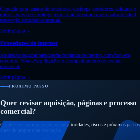
Captação para leasing de notebooks, desktops, servidores, celulares e
outros ativos de tecnologia, com conteúdo sobre prazo, valor residual,
renovação e modelo contratual.
Abrir página →
Provedores de internet
Aquisição regional para venda de planos de internet, com foco em
cobertura, WhatsApp, ligações e acompanhamento do avanço
comercial.
Abrir página →
PRÓXIMO PASSO
Quer revisar aquisição, páginas e processo
comercial?
Conte seu cenário para eu avaliar prioridades, riscos e próximos passos
antes de propor uma execução.