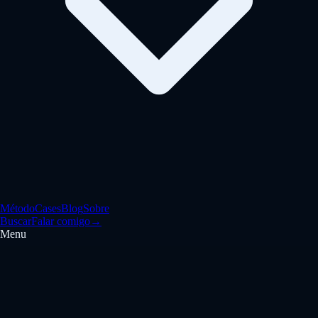
Método
Cases
Blog
Sobre
Buscar
Falar comigo
→
Menu