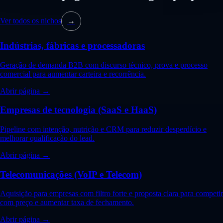
Ver todos os nichos
→
Indústrias, fábricas e processadoras
Geração de demanda B2B com discurso técnico, prova e processo
comercial para aumentar carteira e recorrência.
Abrir página →
Empresas de tecnologia (SaaS e HaaS)
Pipeline com intenção, nutrição e CRM para reduzir desperdício e
melhorar qualificação do lead.
Abrir página →
Telecomunicações (VoIP e Telecom)
Aquisição para empresas com filtro forte e proposta clara para competir
com preço e aumentar taxa de fechamento.
Abrir página →