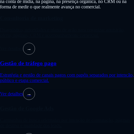
na conta de mídia, na página, na presença orgânica, no CRM ou na
forma de medir o que realmente avança no comercial.
Consultoria de marketing
Diagnóstico, prioridades e plano de ação para organizar aquisição,
oferta, páginas, CRM e acompanhamento comercial.
Ver detalhes
→
Gestão de tráfego pago
Estratégia e gestão de canais pagos com papéis separados por intenção,
público e etapa comercial.
Ver detalhes
→
Gestão de Google Ads
Campanhas de busca orientadas por intenção de contratação, páginas
de destino e qualidade dos leads.