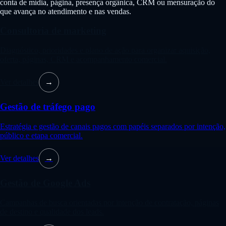
conta de mídia, página, presença orgânica, CRM ou mensuração do
que avança no atendimento e nas vendas.
Consultoria de marketing
Diagnóstico, prioridades e plano de ação para organizar aquisição,
oferta, páginas, CRM e acompanhamento comercial.
Ver detalhes
→
Gestão de tráfego pago
Estratégia e gestão de canais pagos com papéis separados por intenção,
público e etapa comercial.
Ver detalhes
→
Gestão de Google Ads
Campanhas de busca orientadas por intenção de contratação, páginas
de destino e qualidade dos leads.