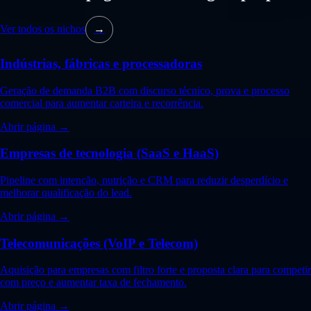
Ver todos os nichos
→
Indústrias, fábricas e processadoras
Geração de demanda B2B com discurso técnico, prova e processo
comercial para aumentar carteira e recorrência.
Abrir página →
Empresas de tecnologia (SaaS e HaaS)
Pipeline com intenção, nutrição e CRM para reduzir desperdício e
melhorar qualificação do lead.
Abrir página →
Telecomunicações (VoIP e Telecom)
Aquisição para empresas com filtro forte e proposta clara para competir
com preço e aumentar taxa de fechamento.
Abrir página →