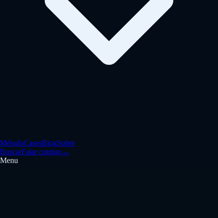
Método
Cases
Blog
Sobre
Buscar
Falar comigo
→
Menu