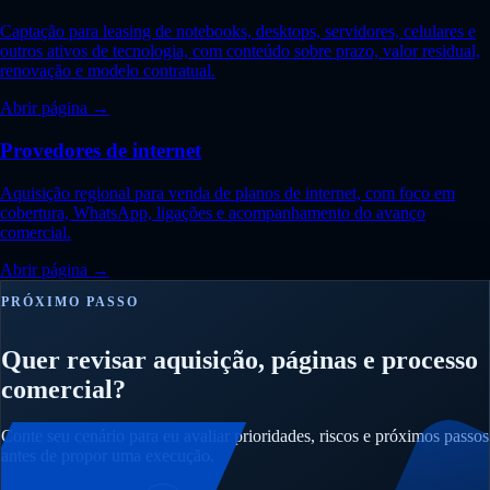
Captação para leasing de notebooks, desktops, servidores, celulares e
outros ativos de tecnologia, com conteúdo sobre prazo, valor residual,
renovação e modelo contratual.
Abrir página →
Provedores de internet
Aquisição regional para venda de planos de internet, com foco em
cobertura, WhatsApp, ligações e acompanhamento do avanço
comercial.
Abrir página →
PRÓXIMO PASSO
Quer revisar aquisição, páginas e processo
comercial?
Conte seu cenário para eu avaliar prioridades, riscos e próximos passos
antes de propor uma execução.