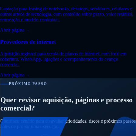
Captação para leasing de notebooks, desktops, servidores, celulares e
outros ativos de tecnologia, com conteúdo sobre prazo, valor residual,
renovação e modelo contratual.
Abrir página →
Provedores de internet
Aquisição regional para venda de planos de internet, com foco em
cobertura, WhatsApp, ligações e acompanhamento do avanço
comercial.
Abrir página →
PRÓXIMO PASSO
Quer revisar aquisição, páginas e processo
comercial?
Conte seu cenário para eu avaliar prioridades, riscos e próximos passos
antes de propor uma execução.