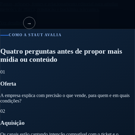
Pautas, releases, fontes e relacionamento editorial para ampliar
menções de marca, reputação e backlinks relevantes.
Ver detalhes
→
COMO A STAUT AVALIA
Quatro perguntas antes de propor mais
mídia ou conteúdo
01
Oferta
A empresa explica com precisão o que vende, para quem e em quais
condições?
02
Aquisição
Os canais estão captando intenção compatível com o ticket e o