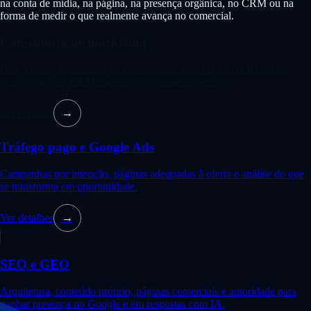
na conta de mídia, na página, na presença orgânica, no CRM ou na
forma de medir o que realmente avança no comercial.
Consultoria de marketing
Diagnóstico, prioridades e plano de ação para organizar aquisição,
oferta, páginas, CRM e acompanhamento comercial.
Ver detalhes
→
Tráfego pago e Google Ads
Campanhas por intenção, páginas adequadas à oferta e análise do que
se transforma em oportunidade.
Ver detalhes
→
SEO e GEO
Arquitetura, conteúdo próprio, páginas comerciais e autoridade para
ganhar presença no Google e em respostas com IA.