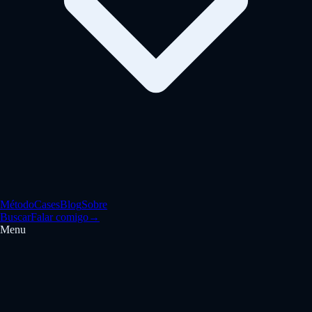
Método
Cases
Blog
Sobre
Buscar
Falar comigo
→
Menu