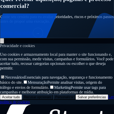
comercial?
Conte seu cenário para eu avaliar prioridades, riscos e próximos passos
antes de propor uma execução.
Solicitar diagnóstico
→
Privacidade e cookies
Uso cookies e armazenamento local para manter o site funcionando e,
com sua permissão, medir visitas, campanhas e formulários. Você pode
aceitar tudo, recusar categorias opcionais ou escolher o que deseja
permitir.
Necessários
Essenciais para navegação, segurança e funcionamento
básico do site.
Mensuração
Permite analisar visitas, origem do
tráfego e envios de formulário.
Marketing
Permite usar tags para
campanhas e melhorar atribuição em plataformas de mídia.
Ler
Aceitar tudo
Recusar opcionais
Personalizar
Salvar preferências
política de cookies