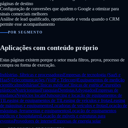
páginas de destino
Configuração de conversões que ajudem o Google a otimizar para
sinais comerciais melhores
Análise de lead qualificado, oportunidade e venda quando o CRM
permite esse acompanhamento
POR SEGMENTO
Aplicações com conteúdo próprio
Estas páginas existem porque o setor muda filtros, prova, processo de
compra ou forma de execução.
Indústrias, fábricas e processadoras
Empresas de tecnologia (SaaS e
HaaS)
Telecomunicações (VoIP e Telecom)
Equipamentos de medição
científica
Imobiliárias
Clínicas médicas
Clínicas de estética
Cirurgiões
plásticos
Nutricionistas
Franquias
Dentistas
Advogados
Empresas de
mudança
Negócios locais
Outsourcing e locação de equipamentos de
TI
Leasing de equipamentos de TI
Leasing de veículos e frotas
Leasing
de máquinas e equipamentos
Locadoras de veículos e frotas
Locação de
máquinas, ferramentas e equipamentos
Locação de equipamentos
médicos e hospitalares
Locação de móveis e estruturas para
eventos
Provedores de internet
Empresas de energia solar