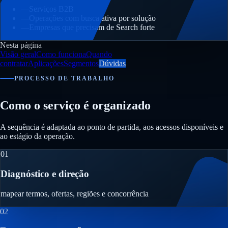
—
Serviços B2B
—
Operações com busca ativa por solução
—
Empresas que precisam de Search forte
Nesta página
Visão geral
Como funciona
Quando
contratar
Aplicações
Segmentos
Dúvidas
PROCESSO DE TRABALHO
Como o serviço é organizado
A sequência é adaptada ao ponto de partida, aos acessos disponíveis e
ao estágio da operação.
01
Diagnóstico e direção
mapear termos, ofertas, regiões e concorrência
02