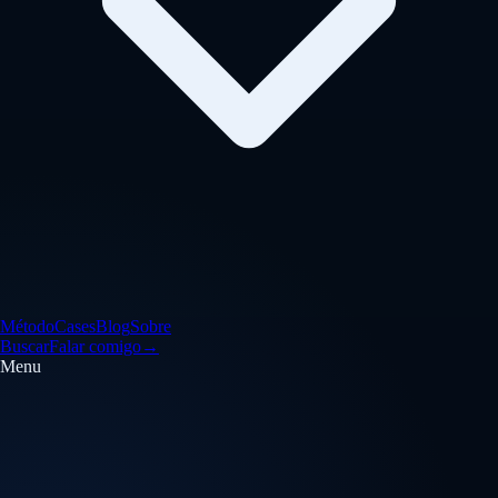
Método
Cases
Blog
Sobre
Buscar
Falar comigo
→
Menu