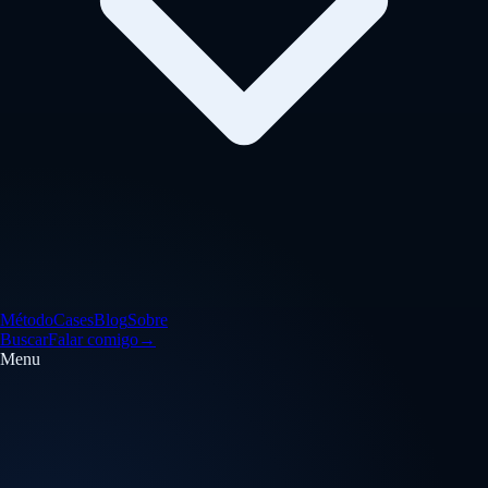
Método
Cases
Blog
Sobre
Buscar
Falar comigo
→
Menu