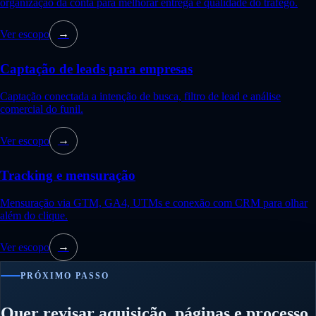
organização da conta para melhorar entrega e qualidade do tráfego.
Ver escopo
→
Captação de leads para empresas
Captação conectada a intenção de busca, filtro de lead e análise
comercial do funil.
Ver escopo
→
Tracking e mensuração
Mensuração via GTM, GA4, UTMs e conexão com CRM para olhar
além do clique.
Ver escopo
→
PRÓXIMO PASSO
Quer revisar aquisição, páginas e processo