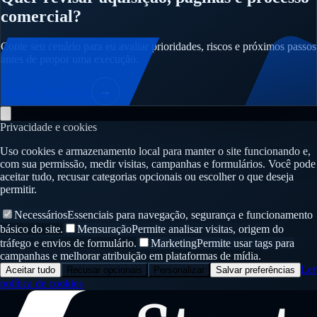
comercial?
Conte seu cenário para eu avaliar prioridades, riscos e próximos passos
antes de propor uma execução.
Solicitar diagnóstico
→
Privacidade e cookies
Uso cookies e armazenamento local para manter o site funcionando e,
com sua permissão, medir visitas, campanhas e formulários. Você pode
aceitar tudo, recusar categorias opcionais ou escolher o que deseja
permitir.
Necessários
Essenciais para navegação, segurança e funcionamento
básico do site.
Mensuração
Permite analisar visitas, origem do
tráfego e envios de formulário.
Marketing
Permite usar tags para
campanhas e melhorar atribuição em plataformas de mídia.
Ler
Aceitar tudo
Recusar opcionais
Personalizar
Salvar preferências
política de cookies