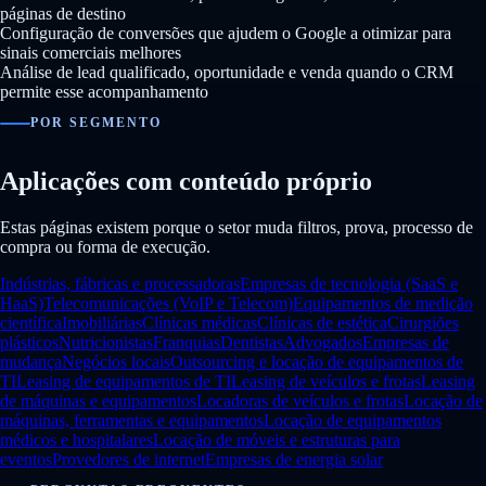
páginas de destino
Configuração de conversões que ajudem o Google a otimizar para
sinais comerciais melhores
Análise de lead qualificado, oportunidade e venda quando o CRM
permite esse acompanhamento
POR SEGMENTO
Aplicações com conteúdo próprio
Estas páginas existem porque o setor muda filtros, prova, processo de
compra ou forma de execução.
Indústrias, fábricas e processadoras
Empresas de tecnologia (SaaS e
HaaS)
Telecomunicações (VoIP e Telecom)
Equipamentos de medição
científica
Imobiliárias
Clínicas médicas
Clínicas de estética
Cirurgiões
plásticos
Nutricionistas
Franquias
Dentistas
Advogados
Empresas de
mudança
Negócios locais
Outsourcing e locação de equipamentos de
TI
Leasing de equipamentos de TI
Leasing de veículos e frotas
Leasing
de máquinas e equipamentos
Locadoras de veículos e frotas
Locação de
máquinas, ferramentas e equipamentos
Locação de equipamentos
médicos e hospitalares
Locação de móveis e estruturas para
eventos
Provedores de internet
Empresas de energia solar