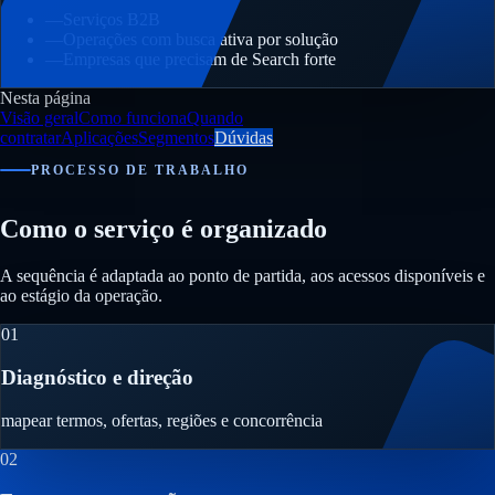
—
Serviços B2B
—
Operações com busca ativa por solução
—
Empresas que precisam de Search forte
Nesta página
Visão geral
Como funciona
Quando
contratar
Aplicações
Segmentos
Dúvidas
PROCESSO DE TRABALHO
Como o serviço é organizado
A sequência é adaptada ao ponto de partida, aos acessos disponíveis e
ao estágio da operação.
01
Diagnóstico e direção
mapear termos, ofertas, regiões e concorrência
02