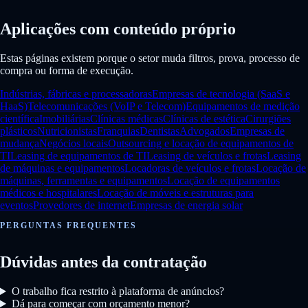
Aplicações com conteúdo próprio
Estas páginas existem porque o setor muda filtros, prova, processo de
compra ou forma de execução.
Indústrias, fábricas e processadoras
Empresas de tecnologia (SaaS e
HaaS)
Telecomunicações (VoIP e Telecom)
Equipamentos de medição
científica
Imobiliárias
Clínicas médicas
Clínicas de estética
Cirurgiões
plásticos
Nutricionistas
Franquias
Dentistas
Advogados
Empresas de
mudança
Negócios locais
Outsourcing e locação de equipamentos de
TI
Leasing de equipamentos de TI
Leasing de veículos e frotas
Leasing
de máquinas e equipamentos
Locadoras de veículos e frotas
Locação de
máquinas, ferramentas e equipamentos
Locação de equipamentos
médicos e hospitalares
Locação de móveis e estruturas para
eventos
Provedores de internet
Empresas de energia solar
PERGUNTAS FREQUENTES
Dúvidas antes da contratação
O trabalho fica restrito à plataforma de anúncios?
Dá para começar com orçamento menor?