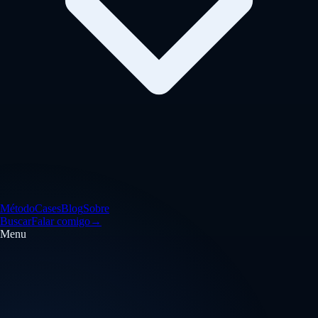
Método
Cases
Blog
Sobre
Buscar
Falar comigo
→
Menu