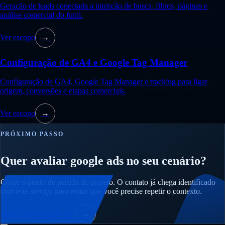
Geração de leads conectada a intenção de busca, filtros, páginas e
análise comercial do funil.
Ver escopo
→
Configuração de GA4 e Google Tag Manager
Configuração de GA4, Google Tag Manager e tracking para ligar
origem, conversões e etapas comerciais.
Ver escopo
→
PRÓXIMO PASSO
Quer avaliar google ads no seu cenário?
Conte o ponto de partida do projeto. O contato já chega identificado
com este serviço para evitar que você precise repetir o contexto.
Falar sobre Google Ads
→