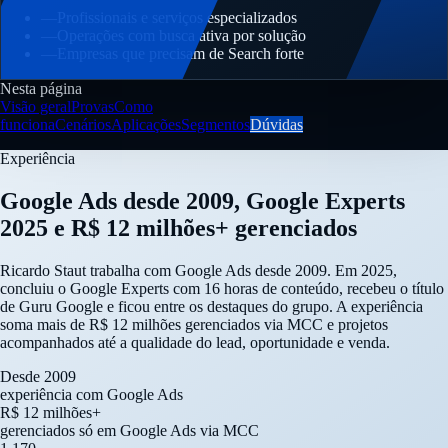
—
Profissionais e serviços especializados
—
Operações com busca ativa por solução
—
Empresas que precisam de Search forte
Nesta página
Visão geral
Provas
Como
funciona
Cenários
Aplicações
Segmentos
Dúvidas
Experiência
Google Ads desde 2009, Google Experts
2025 e R$ 12 milhões+ gerenciados
Ricardo Staut trabalha com Google Ads desde 2009. Em 2025,
concluiu o Google Experts com 16 horas de conteúdo, recebeu o título
de Guru Google e ficou entre os destaques do grupo. A experiência
soma mais de R$ 12 milhões gerenciados via MCC e projetos
acompanhados até a qualidade do lead, oportunidade e venda.
Desde 2009
experiência com Google Ads
R$ 12 milhões+
gerenciados só em Google Ads via MCC