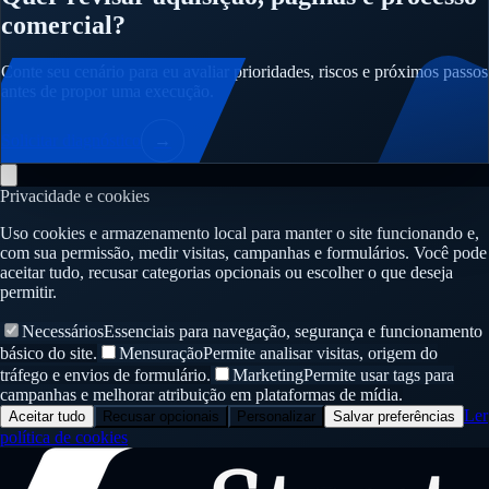
comercial?
Conte seu cenário para eu avaliar prioridades, riscos e próximos passos
antes de propor uma execução.
Solicitar diagnóstico
→
Privacidade e cookies
Uso cookies e armazenamento local para manter o site funcionando e,
com sua permissão, medir visitas, campanhas e formulários. Você pode
aceitar tudo, recusar categorias opcionais ou escolher o que deseja
permitir.
Necessários
Essenciais para navegação, segurança e funcionamento
básico do site.
Mensuração
Permite analisar visitas, origem do
tráfego e envios de formulário.
Marketing
Permite usar tags para
campanhas e melhorar atribuição em plataformas de mídia.
Ler
Aceitar tudo
Recusar opcionais
Personalizar
Salvar preferências
política de cookies