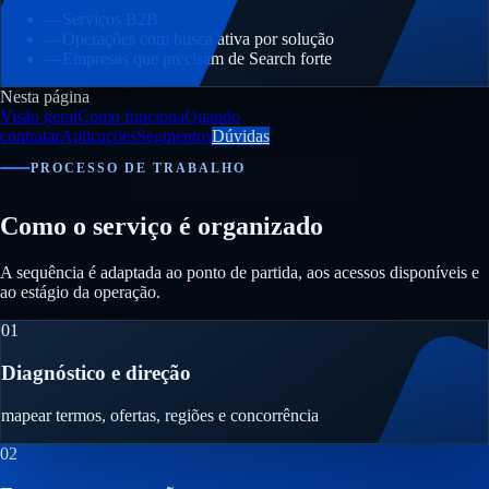
—
Serviços B2B
—
Operações com busca ativa por solução
—
Empresas que precisam de Search forte
Nesta página
Visão geral
Como funciona
Quando
contratar
Aplicações
Segmentos
Dúvidas
PROCESSO DE TRABALHO
Como o serviço é organizado
A sequência é adaptada ao ponto de partida, aos acessos disponíveis e
ao estágio da operação.
01
Diagnóstico e direção
mapear termos, ofertas, regiões e concorrência
02