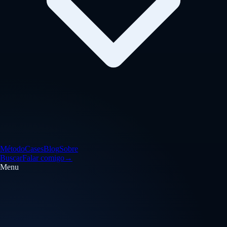
Método
Cases
Blog
Sobre
Buscar
Falar comigo
→
Menu