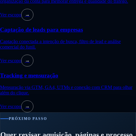
organização da conta para melhorar entrega e qualidade do tráfego.
Ver escopo
→
Captação de leads para empresas
Captação conectada a intenção de busca, filtro de lead e análise
comercial do funil.
Ver escopo
→
Tracking e mensuração
Mensuração via GTM, GA4, UTMs e conexão com CRM para olhar
além do clique.
Ver escopo
→
PRÓXIMO PASSO
Quer revisar aquisição, páginas e processo