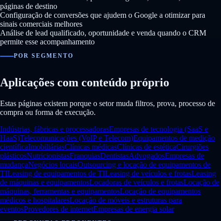
páginas de destino
Configuração de conversões que ajudem o Google a otimizar para
sinais comerciais melhores
Análise de lead qualificado, oportunidade e venda quando o CRM
permite esse acompanhamento
POR SEGMENTO
Aplicações com conteúdo próprio
Estas páginas existem porque o setor muda filtros, prova, processo de
compra ou forma de execução.
Indústrias, fábricas e processadoras
Empresas de tecnologia (SaaS e
HaaS)
Telecomunicações (VoIP e Telecom)
Equipamentos de medição
científica
Imobiliárias
Clínicas médicas
Clínicas de estética
Cirurgiões
plásticos
Nutricionistas
Franquias
Dentistas
Advogados
Empresas de
mudança
Negócios locais
Outsourcing e locação de equipamentos de
TI
Leasing de equipamentos de TI
Leasing de veículos e frotas
Leasing
de máquinas e equipamentos
Locadoras de veículos e frotas
Locação de
máquinas, ferramentas e equipamentos
Locação de equipamentos
médicos e hospitalares
Locação de móveis e estruturas para
eventos
Provedores de internet
Empresas de energia solar