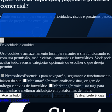
comercial?
Conte seu cenário para eu avaliar prioridades, riscos e próximos passos
antes de propor uma execução.
Solicitar diagnóstico
→
Privacidade e cookies
Uso cookies e armazenamento local para manter o site funcionando e,
com sua permissão, medir visitas, campanhas e formulários. Você pode
aceitar tudo, recusar categorias opcionais ou escolher o que deseja
permitir.
Necessários
Essenciais para navegação, segurança e funcionamento
básico do site.
Mensuração
Permite analisar visitas, origem do
tráfego e envios de formulário.
Marketing
Permite usar tags para
campanhas e melhorar atribuição em plataformas de mídia.
Ler
Aceitar tudo
Recusar opcionais
Personalizar
Salvar preferências
política de cookies