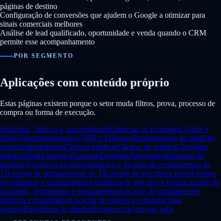
páginas de destino
Configuração de conversões que ajudem o Google a otimizar para
sinais comerciais melhores
Análise de lead qualificado, oportunidade e venda quando o CRM
permite esse acompanhamento
POR SEGMENTO
Aplicações com conteúdo próprio
Estas páginas existem porque o setor muda filtros, prova, processo de
compra ou forma de execução.
Indústrias, fábricas e processadoras
Empresas de tecnologia (SaaS e
HaaS)
Telecomunicações (VoIP e Telecom)
Equipamentos de medição
científica
Imobiliárias
Clínicas médicas
Clínicas de estética
Cirurgiões
plásticos
Nutricionistas
Franquias
Dentistas
Advogados
Empresas de
mudança
Negócios locais
Outsourcing e locação de equipamentos de
TI
Leasing de equipamentos de TI
Leasing de veículos e frotas
Leasing
de máquinas e equipamentos
Locadoras de veículos e frotas
Locação de
máquinas, ferramentas e equipamentos
Locação de equipamentos
médicos e hospitalares
Locação de móveis e estruturas para
eventos
Provedores de internet
Empresas de energia solar