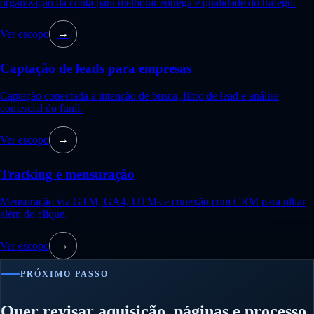
organização da conta para melhorar entrega e qualidade do tráfego.
Ver escopo
→
Captação de leads para empresas
Captação conectada a intenção de busca, filtro de lead e análise
comercial do funil.
Ver escopo
→
Tracking e mensuração
Mensuração via GTM, GA4, UTMs e conexão com CRM para olhar
além do clique.
Ver escopo
→
PRÓXIMO PASSO
Quer revisar aquisição, páginas e processo