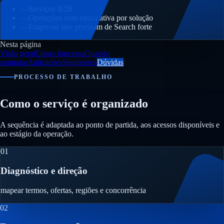
—
Serviços B2B
—
Operações com busca ativa por solução
—
Empresas que precisam de Search forte
Nesta página
Visão geral
Como funciona
Quando
contratar
Aplicações
Segmentos
Dúvidas
PROCESSO DE TRABALHO
Como o serviço é organizado
A sequência é adaptada ao ponto de partida, aos acessos disponíveis e
ao estágio da operação.
01
Diagnóstico e direção
mapear termos, ofertas, regiões e concorrência
02