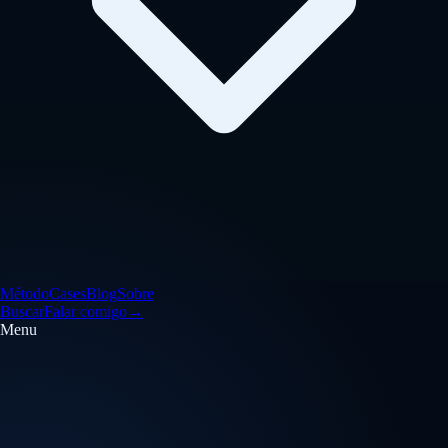
Método
Cases
Blog
Sobre
Buscar
Falar comigo
→
Menu