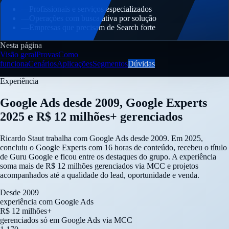
—
Profissionais e serviços especializados
—
Operações com busca ativa por solução
—
Empresas que precisam de Search forte
Nesta página
Visão geral
Provas
Como
funciona
Cenários
Aplicações
Segmentos
Dúvidas
Experiência
Google Ads desde 2009, Google Experts
2025 e R$ 12 milhões+ gerenciados
Ricardo Staut trabalha com Google Ads desde 2009. Em 2025,
concluiu o Google Experts com 16 horas de conteúdo, recebeu o título
de Guru Google e ficou entre os destaques do grupo. A experiência
soma mais de R$ 12 milhões gerenciados via MCC e projetos
acompanhados até a qualidade do lead, oportunidade e venda.
Desde 2009
experiência com Google Ads
R$ 12 milhões+
gerenciados só em Google Ads via MCC