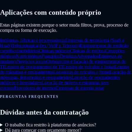
Aplicações com conteúdo próprio
Estas páginas existem porque o setor muda filtros, prova, processo de
compra ou forma de execução.
Indústrias, fábricas e processadoras
Empresas de tecnologia (SaaS e
HaaS)
Telecomunicações (VoIP e Telecom)
Equipamentos de medição
científica
Imobiliárias
Clínicas médicas
Clínicas de estética
Cirurgiões
plásticos
Nutricionistas
Franquias
Dentistas
Advogados
Empresas de
mudança
Negócios locais
Outsourcing e locação de equipamentos de
TI
Leasing de equipamentos de TI
Leasing de veículos e frotas
Leasing
de máquinas e equipamentos
Locadoras de veículos e frotas
Locação de
máquinas, ferramentas e equipamentos
Locação de equipamentos
médicos e hospitalares
Locação de móveis e estruturas para
eventos
Provedores de internet
Empresas de energia solar
PERGUNTAS FREQUENTES
Dúvidas antes da contratação
O trabalho fica restrito à plataforma de anúncios?
Dá para começar com orçamento menor?