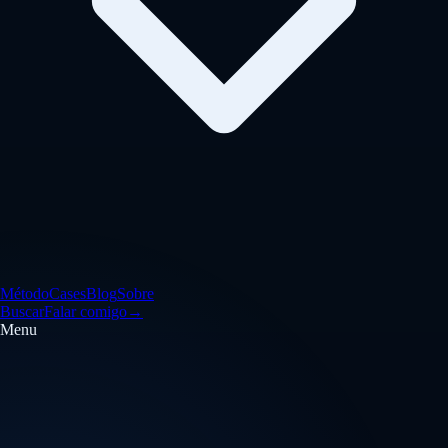
Método
Cases
Blog
Sobre
Buscar
Falar comigo
→
Menu