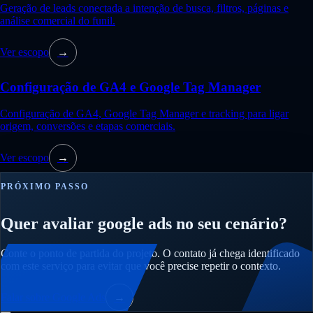
Geração de leads conectada a intenção de busca, filtros, páginas e
análise comercial do funil.
Ver escopo
→
Configuração de GA4 e Google Tag Manager
Configuração de GA4, Google Tag Manager e tracking para ligar
origem, conversões e etapas comerciais.
Ver escopo
→
PRÓXIMO PASSO
Quer avaliar google ads no seu cenário?
Conte o ponto de partida do projeto. O contato já chega identificado
com este serviço para evitar que você precise repetir o contexto.
Falar sobre Google Ads
→