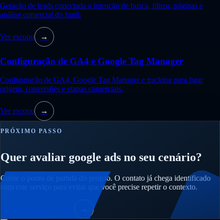
Geração de leads conectada a intenção de busca, filtros, páginas e
análise comercial do funil.
Ver escopo
→
Configuração de GA4 e Google Tag Manager
Configuração de GA4, Google Tag Manager e tracking para ligar
origem, conversões e etapas comerciais.
Ver escopo
→
PRÓXIMO PASSO
Quer avaliar google ads no seu cenário?
Conte o ponto de partida do projeto. O contato já chega identificado
com este serviço para evitar que você precise repetir o contexto.
Falar sobre Google Ads
→