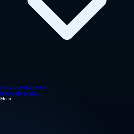
Método
Cases
Blog
Sobre
Buscar
Falar comigo
→
Menu