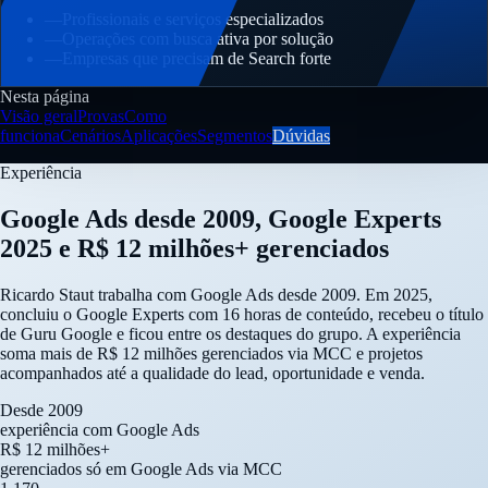
—
Profissionais e serviços especializados
—
Operações com busca ativa por solução
—
Empresas que precisam de Search forte
Nesta página
Visão geral
Provas
Como
funciona
Cenários
Aplicações
Segmentos
Dúvidas
Experiência
Google Ads desde 2009, Google Experts
2025 e R$ 12 milhões+ gerenciados
Ricardo Staut trabalha com Google Ads desde 2009. Em 2025,
concluiu o Google Experts com 16 horas de conteúdo, recebeu o título
de Guru Google e ficou entre os destaques do grupo. A experiência
soma mais de R$ 12 milhões gerenciados via MCC e projetos
acompanhados até a qualidade do lead, oportunidade e venda.
Desde 2009
experiência com Google Ads
R$ 12 milhões+
gerenciados só em Google Ads via MCC