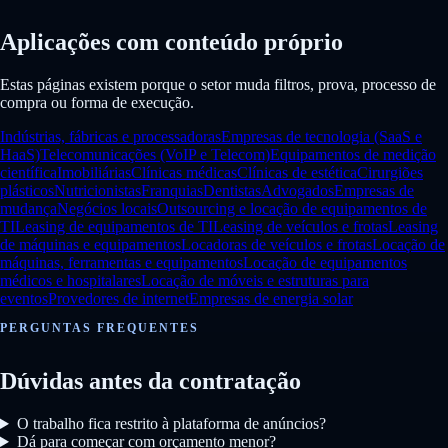
Aplicações com conteúdo próprio
Estas páginas existem porque o setor muda filtros, prova, processo de
compra ou forma de execução.
Indústrias, fábricas e processadoras
Empresas de tecnologia (SaaS e
HaaS)
Telecomunicações (VoIP e Telecom)
Equipamentos de medição
científica
Imobiliárias
Clínicas médicas
Clínicas de estética
Cirurgiões
plásticos
Nutricionistas
Franquias
Dentistas
Advogados
Empresas de
mudança
Negócios locais
Outsourcing e locação de equipamentos de
TI
Leasing de equipamentos de TI
Leasing de veículos e frotas
Leasing
de máquinas e equipamentos
Locadoras de veículos e frotas
Locação de
máquinas, ferramentas e equipamentos
Locação de equipamentos
médicos e hospitalares
Locação de móveis e estruturas para
eventos
Provedores de internet
Empresas de energia solar
PERGUNTAS FREQUENTES
Dúvidas antes da contratação
O trabalho fica restrito à plataforma de anúncios?
Dá para começar com orçamento menor?