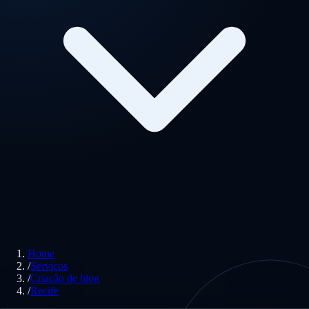
Home
/
Serviços
/
Criação de blog
/
Recife