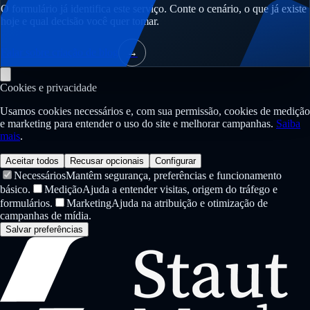
O formulário já identifica este serviço. Conte o cenário, o que já existe
hoje e qual decisão você quer tomar.
Falar sobre criação de blog
→
Cookies e privacidade
Usamos cookies necessários e, com sua permissão, cookies de medição
e marketing para entender o uso do site e melhorar campanhas.
Saiba
mais
.
Aceitar todos
Recusar opcionais
Configurar
Necessários
Mantêm segurança, preferências e funcionamento
básico.
Medição
Ajuda a entender visitas, origem do tráfego e
formulários.
Marketing
Ajuda na atribuição e otimização de
campanhas de mídia.
Salvar preferências