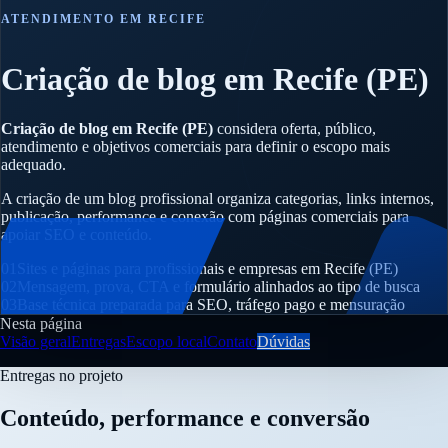
ATENDIMENTO EM RECIFE
Criação de blog em Recife (PE)
Criação de blog em Recife (PE)
considera oferta, público,
atendimento e objetivos comerciais para definir o escopo mais
adequado.
A criação de um blog profissional organiza categorias, links internos,
publicação, performance e conexão com páginas comerciais para
apoiar SEO e conteúdo.
01
Sites e páginas para profissionais e empresas em Recife (PE)
02
Mensagem, prova, CTA e formulário alinhados ao tipo de busca
03
Base técnica preparada para SEO, tráfego pago e mensuração
Nesta página
Visão geral
Entregas
Escopo local
Contato
Dúvidas
Entregas no projeto
Conteúdo, performance e conversão