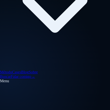
Método
Cases
Blog
Sobre
Buscar
Falar comigo
→
Menu