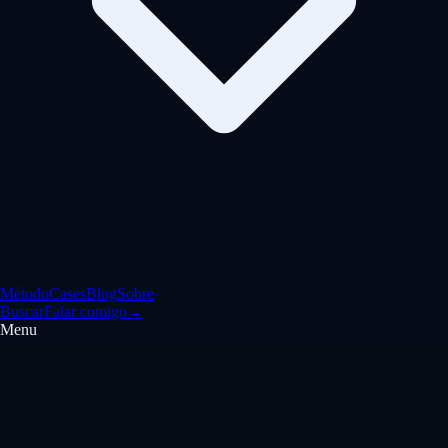
Método
Cases
Blog
Sobre
Buscar
Falar comigo
→
Menu