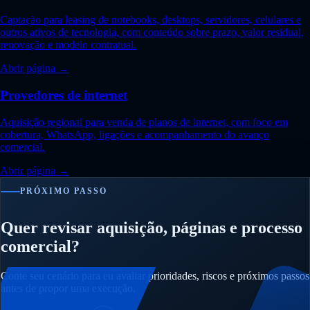
Captação para leasing de notebooks, desktops, servidores, celulares e
outros ativos de tecnologia, com conteúdo sobre prazo, valor residual,
renovação e modelo contratual.
Abrir página →
Provedores de internet
Aquisição regional para venda de planos de internet, com foco em
cobertura, WhatsApp, ligações e acompanhamento do avanço
comercial.
Abrir página →
PRÓXIMO PASSO
Quer revisar aquisição, páginas e processo
comercial?
Conte seu cenário para eu avaliar prioridades, riscos e próximos passos
antes de propor uma execução.