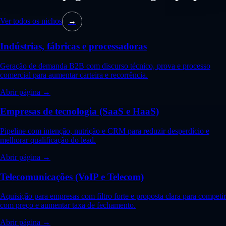
Ver todos os nichos
→
Indústrias, fábricas e processadoras
Geração de demanda B2B com discurso técnico, prova e processo
comercial para aumentar carteira e recorrência.
Abrir página →
Empresas de tecnologia (SaaS e HaaS)
Pipeline com intenção, nutrição e CRM para reduzir desperdício e
melhorar qualificação do lead.
Abrir página →
Telecomunicações (VoIP e Telecom)
Aquisição para empresas com filtro forte e proposta clara para competir
com preço e aumentar taxa de fechamento.
Abrir página →