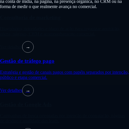
na conta de mídia, na página, na presença orgânica, no CRM ou na
forma de medir o que realmente avança no comercial.
Consultoria de marketing
Diagnóstico, prioridades e plano de ação para organizar aquisição,
oferta, páginas, CRM e acompanhamento comercial.
Ver detalhes
→
Gestão de tráfego pago
Estratégia e gestão de canais pagos com papéis separados por intenção,
público e etapa comercial.
Ver detalhes
→
Gestão de Google Ads
Campanhas de busca orientadas por intenção de contratação, páginas
de destino e qualidade dos leads.