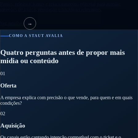
Pautas, releases, fontes e relacionamento editorial para ampliar
menções de marca, reputação e backlinks relevantes.
Ver detalhes
→
COMO A STAUT AVALIA
Quatro perguntas antes de propor mais
mídia ou conteúdo
01
Oferta
A empresa explica com precisão o que vende, para quem e em quais
condições?
02
Aquisição
Os canais estão captando intenção compatível com o ticket e o