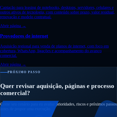
Captação para leasing de notebooks, desktops, servidores, celulares e
outros ativos de tecnologia, com conteúdo sobre prazo, valor residual,
renovação e modelo contratual.
Abrir página →
Provedores de internet
Aquisição regional para venda de planos de internet, com foco em
cobertura, WhatsApp, ligações e acompanhamento do avanço
comercial.
Abrir página →
PRÓXIMO PASSO
Quer revisar aquisição, páginas e processo
comercial?
Conte seu cenário para eu avaliar prioridades, riscos e próximos passos
antes de propor uma execução.