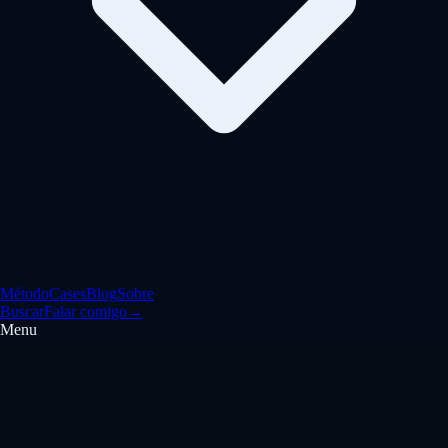
Método
Cases
Blog
Sobre
Buscar
Falar comigo
→
Menu