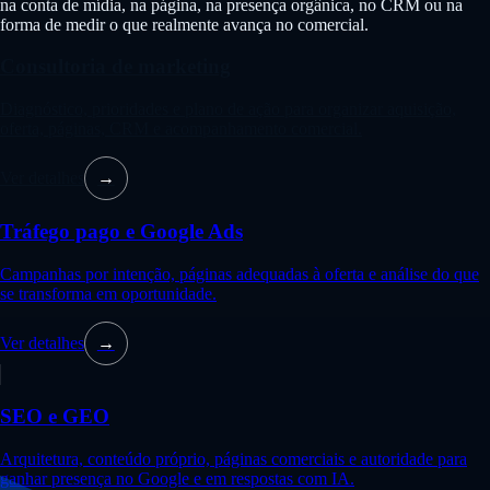
na conta de mídia, na página, na presença orgânica, no CRM ou na
forma de medir o que realmente avança no comercial.
Consultoria de marketing
Diagnóstico, prioridades e plano de ação para organizar aquisição,
oferta, páginas, CRM e acompanhamento comercial.
Ver detalhes
→
Tráfego pago e Google Ads
Campanhas por intenção, páginas adequadas à oferta e análise do que
se transforma em oportunidade.
Ver detalhes
→
SEO e GEO
Arquitetura, conteúdo próprio, páginas comerciais e autoridade para
ganhar presença no Google e em respostas com IA.