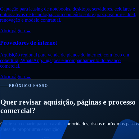
Captação para leasing de notebooks, desktops, servidores, celulares e
outros ativos de tecnologia, com conteúdo sobre prazo, valor residual,
renovação e modelo contratual.
Abrir página →
Provedores de internet
Aquisição regional para venda de planos de internet, com foco em
cobertura, WhatsApp, ligações e acompanhamento do avanço
comercial.
Abrir página →
PRÓXIMO PASSO
Quer revisar aquisição, páginas e processo
comercial?
Conte seu cenário para eu avaliar prioridades, riscos e próximos passos
antes de propor uma execução.