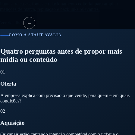
Pautas, releases, fontes e relacionamento editorial para ampliar
menções de marca, reputação e backlinks relevantes.
Ver detalhes
→
COMO A STAUT AVALIA
Quatro perguntas antes de propor mais
mídia ou conteúdo
01
Oferta
A empresa explica com precisão o que vende, para quem e em quais
condições?
02
Aquisição
Os canais estão captando intenção compatível com o ticket e o