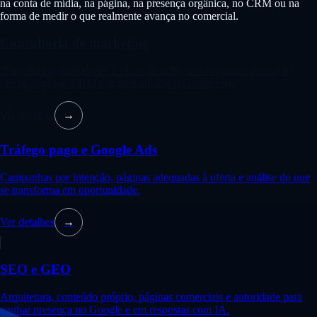
na conta de mídia, na página, na presença orgânica, no CRM ou na
forma de medir o que realmente avança no comercial.
Consultoria de marketing
Diagnóstico, prioridades e plano de ação para organizar aquisição,
oferta, páginas, CRM e acompanhamento comercial.
Ver detalhes
→
Tráfego pago e Google Ads
Campanhas por intenção, páginas adequadas à oferta e análise do que
se transforma em oportunidade.
Ver detalhes
→
SEO e GEO
Arquitetura, conteúdo próprio, páginas comerciais e autoridade para
ganhar presença no Google e em respostas com IA.