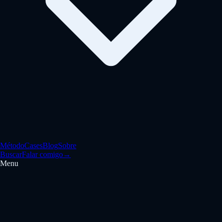
Método
Cases
Blog
Sobre
Buscar
Falar comigo
→
Menu