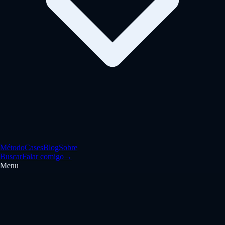
Método
Cases
Blog
Sobre
Buscar
Falar comigo
→
Menu