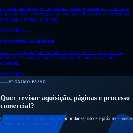
Captação para leasing de notebooks, desktops, servidores, celulares e
outros ativos de tecnologia, com conteúdo sobre prazo, valor residual,
renovação e modelo contratual.
Abrir página →
Provedores de internet
Aquisição regional para venda de planos de internet, com foco em
cobertura, WhatsApp, ligações e acompanhamento do avanço
comercial.
Abrir página →
PRÓXIMO PASSO
Quer revisar aquisição, páginas e processo
comercial?
Conte seu cenário para eu avaliar prioridades, riscos e próximos passos
antes de propor uma execução.