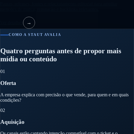
Pautas, releases, fontes e relacionamento editorial para ampliar
menções de marca, reputação e backlinks relevantes.
Ver detalhes
→
COMO A STAUT AVALIA
Quatro perguntas antes de propor mais
mídia ou conteúdo
01
Oferta
A empresa explica com precisão o que vende, para quem e em quais
condições?
02
Aquisição
Os canais estão captando intenção compatível com o ticket e o