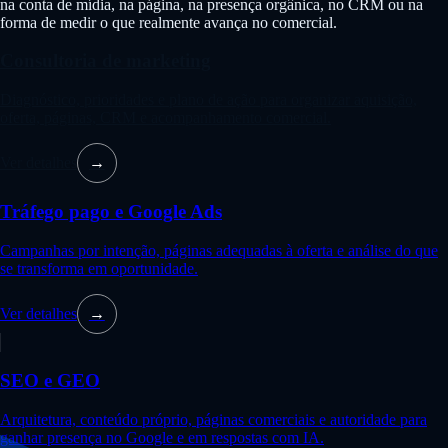
na conta de mídia, na página, na presença orgânica, no CRM ou na
forma de medir o que realmente avança no comercial.
Consultoria de marketing
Diagnóstico, prioridades e plano de ação para organizar aquisição,
oferta, páginas, CRM e acompanhamento comercial.
Ver detalhes
→
Tráfego pago e Google Ads
Campanhas por intenção, páginas adequadas à oferta e análise do que
se transforma em oportunidade.
Ver detalhes
→
SEO e GEO
Arquitetura, conteúdo próprio, páginas comerciais e autoridade para
ganhar presença no Google e em respostas com IA.