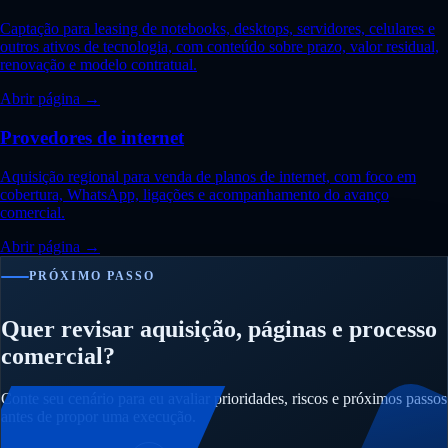
Captação para leasing de notebooks, desktops, servidores, celulares e
outros ativos de tecnologia, com conteúdo sobre prazo, valor residual,
renovação e modelo contratual.
Abrir página →
Provedores de internet
Aquisição regional para venda de planos de internet, com foco em
cobertura, WhatsApp, ligações e acompanhamento do avanço
comercial.
Abrir página →
PRÓXIMO PASSO
Quer revisar aquisição, páginas e processo
comercial?
Conte seu cenário para eu avaliar prioridades, riscos e próximos passos
antes de propor uma execução.