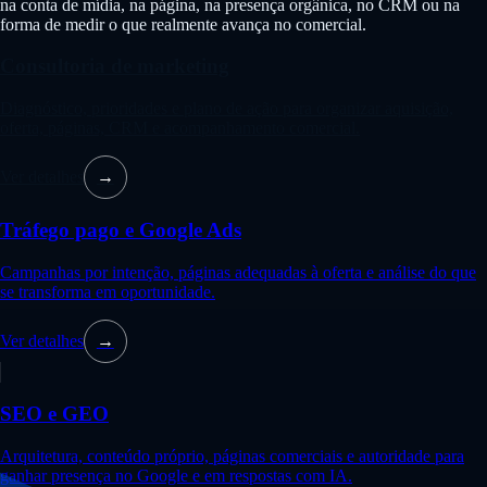
na conta de mídia, na página, na presença orgânica, no CRM ou na
forma de medir o que realmente avança no comercial.
Consultoria de marketing
Diagnóstico, prioridades e plano de ação para organizar aquisição,
oferta, páginas, CRM e acompanhamento comercial.
Ver detalhes
→
Tráfego pago e Google Ads
Campanhas por intenção, páginas adequadas à oferta e análise do que
se transforma em oportunidade.
Ver detalhes
→
SEO e GEO
Arquitetura, conteúdo próprio, páginas comerciais e autoridade para
ganhar presença no Google e em respostas com IA.