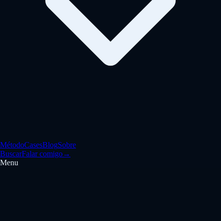
Método
Cases
Blog
Sobre
Buscar
Falar comigo
→
Menu