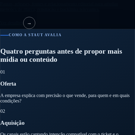
Pautas, releases, fontes e relacionamento editorial para ampliar
menções de marca, reputação e backlinks relevantes.
Ver detalhes
→
COMO A STAUT AVALIA
Quatro perguntas antes de propor mais
mídia ou conteúdo
01
Oferta
A empresa explica com precisão o que vende, para quem e em quais
condições?
02
Aquisição
Os canais estão captando intenção compatível com o ticket e o