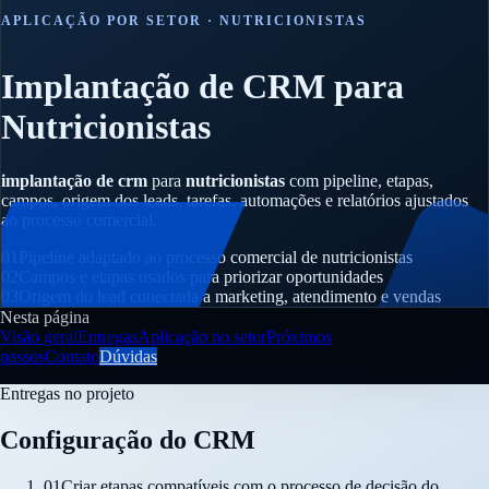
APLICAÇÃO POR SETOR · NUTRICIONISTAS
Implantação de CRM para
Nutricionistas
implantação de crm
para
nutricionistas
com pipeline, etapas,
campos, origem dos leads, tarefas, automações e relatórios ajustados
ao processo comercial.
01
Pipeline adaptado ao processo comercial de nutricionistas
02
Campos e etapas usados para priorizar oportunidades
03
Origem do lead conectada a marketing, atendimento e vendas
Nesta página
Visão geral
Entregas
Aplicação no setor
Próximos
passos
Contato
Dúvidas
Entregas no projeto
Configuração do CRM
01
Criar etapas compatíveis com o processo de decisão do