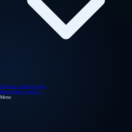
Método
Cases
Blog
Sobre
Buscar
Falar comigo
→
Menu