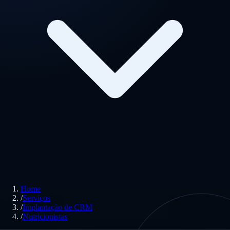
Home
/
Serviços
/
Implantação de CRM
/
Nutricionistas