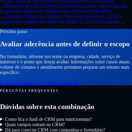
escopo, sinais de necessidade e próximos passos.
Abrir página
→
Marketing para Nutricionistas
Dores mais comuns, canais e formas
de qualificar melhor os contatos nesse mercado.
Abrir página
→
Tracking e origem do lead para Nutricionistas
Eventos, UTMs e
origem dos contatos para alimentar melhor o CRM.
Abrir página →
Próximo passo
Avaliar aderência antes de definir o escopo
No formulário, informe seu nome ou empresa, cidade, serviço de
interesse e o ponto que deseja avaliar. Informações sobre canais atuais,
volume de contatos e atendimento permitem preparar um retorno mais
específico.
Ir para o formulário
→
Conhecer o método
PERGUNTAS FREQUENTES
Dúvidas sobre esta combinação
Como fica o funil de CRM para nutricionistas?
Quais campos entram no CRM?
Dá para conectar CRM com campanhas e formulário?