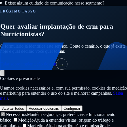
Existe algum cuidado de comunicação nesse segmento?
PRÓXIMO PASSO
Quer avaliar implantação de crm para
Nutricionistas?
O formulário já identifica este serviço. Conte o cenário, o que já existe
hoje e qual decisão você quer tomar.
Falar sobre implantação de crm
→
Cookies e privacidade
Usamos cookies necessários e, com sua permissão, cookies de medição
e marketing para entender o uso do site e melhorar campanhas.
Saiba
mais
.
Aceitar todos
Recusar opcionais
Configurar
Necessários
Mantêm segurança, preferências e funcionamento
básico.
Medição
Ajuda a entender visitas, origem do tráfego e
formulários.
Marketing
Ajuda na atribuição e otimização de