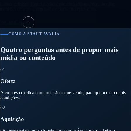
Pautas, releases, fontes e relacionamento editorial para ampliar
menções de marca, reputação e backlinks relevantes.
Ver detalhes
→
COMO A STAUT AVALIA
Quatro perguntas antes de propor mais
mídia ou conteúdo
01
Oferta
A empresa explica com precisão o que vende, para quem e em quais
condições?
02
Aquisição
Os canais estão captando intenção compatível com o ticket e o