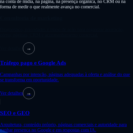
na conta de mídia, na página, na presença orgânica, no CRM ou na
forma de medir o que realmente avança no comercial.
Consultoria de marketing
Diagnóstico, prioridades e plano de ação para organizar aquisição,
oferta, páginas, CRM e acompanhamento comercial.
Ver detalhes
→
Tráfego pago e Google Ads
Campanhas por intenção, páginas adequadas à oferta e análise do que
se transforma em oportunidade.
Ver detalhes
→
SEO e GEO
Arquitetura, conteúdo próprio, páginas comerciais e autoridade para
ganhar presença no Google e em respostas com IA.