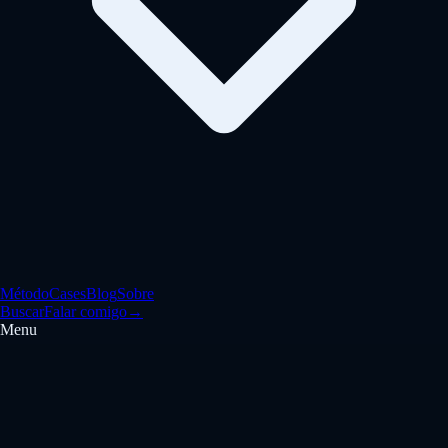
Método
Cases
Blog
Sobre
Buscar
Falar comigo
→
Menu