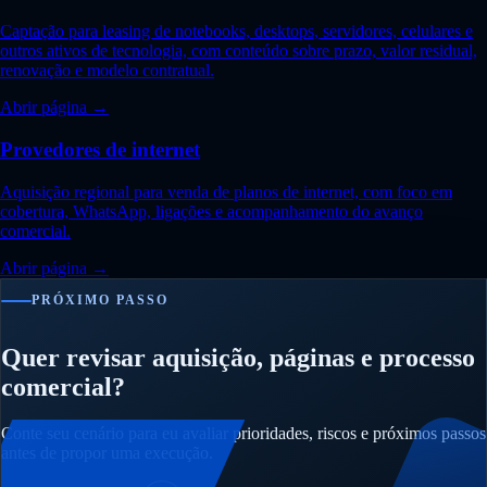
Captação para leasing de notebooks, desktops, servidores, celulares e
outros ativos de tecnologia, com conteúdo sobre prazo, valor residual,
renovação e modelo contratual.
Abrir página →
Provedores de internet
Aquisição regional para venda de planos de internet, com foco em
cobertura, WhatsApp, ligações e acompanhamento do avanço
comercial.
Abrir página →
PRÓXIMO PASSO
Quer revisar aquisição, páginas e processo
comercial?
Conte seu cenário para eu avaliar prioridades, riscos e próximos passos
antes de propor uma execução.