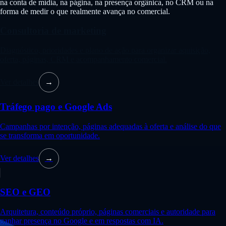
na conta de mídia, na página, na presença orgânica, no CRM ou na
forma de medir o que realmente avança no comercial.
Consultoria de marketing
Diagnóstico, prioridades e plano de ação para organizar aquisição,
oferta, páginas, CRM e acompanhamento comercial.
Ver detalhes
→
Tráfego pago e Google Ads
Campanhas por intenção, páginas adequadas à oferta e análise do que
se transforma em oportunidade.
Ver detalhes
→
SEO e GEO
Arquitetura, conteúdo próprio, páginas comerciais e autoridade para
ganhar presença no Google e em respostas com IA.