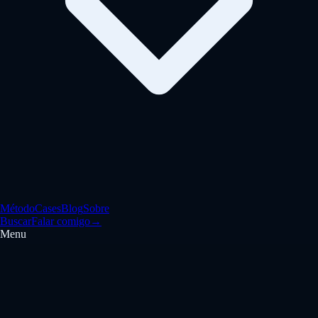
Método
Cases
Blog
Sobre
Buscar
Falar comigo
→
Menu