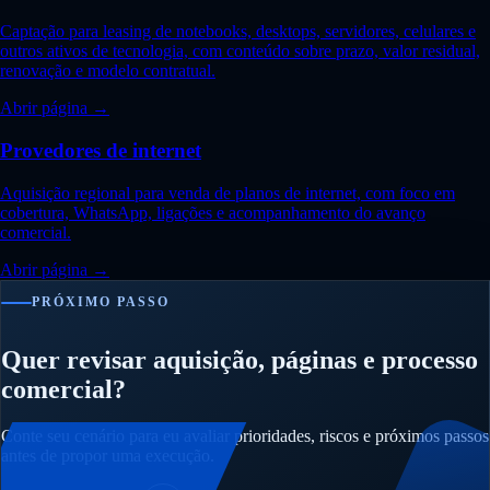
Captação para leasing de notebooks, desktops, servidores, celulares e
outros ativos de tecnologia, com conteúdo sobre prazo, valor residual,
renovação e modelo contratual.
Abrir página →
Provedores de internet
Aquisição regional para venda de planos de internet, com foco em
cobertura, WhatsApp, ligações e acompanhamento do avanço
comercial.
Abrir página →
PRÓXIMO PASSO
Quer revisar aquisição, páginas e processo
comercial?
Conte seu cenário para eu avaliar prioridades, riscos e próximos passos
antes de propor uma execução.