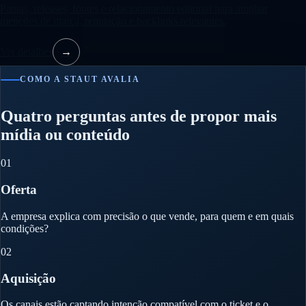
Pautas, releases, fontes e relacionamento editorial para ampliar
menções de marca, reputação e backlinks relevantes.
Ver detalhes
→
COMO A STAUT AVALIA
Quatro perguntas antes de propor mais
mídia ou conteúdo
01
Oferta
A empresa explica com precisão o que vende, para quem e em quais
condições?
02
Aquisição
Os canais estão captando intenção compatível com o ticket e o