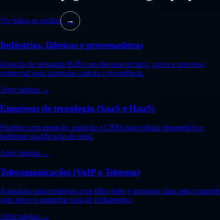
Ver todos os nichos
→
Indústrias, fábricas e processadoras
Geração de demanda B2B com discurso técnico, prova e processo
comercial para aumentar carteira e recorrência.
Abrir página →
Empresas de tecnologia (SaaS e HaaS)
Pipeline com intenção, nutrição e CRM para reduzir desperdício e
melhorar qualificação do lead.
Abrir página →
Telecomunicações (VoIP e Telecom)
Aquisição para empresas com filtro forte e proposta clara para competir
com preço e aumentar taxa de fechamento.
Abrir página →