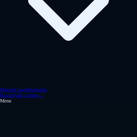
Método
Cases
Blog
Sobre
Buscar
Falar comigo
→
Menu