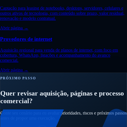
Captação para leasing de notebooks, desktops, servidores, celulares e
outros ativos de tecnologia, com conteúdo sobre prazo, valor residual,
renovação e modelo contratual.
Abrir página →
Provedores de internet
Aquisição regional para venda de planos de internet, com foco em
cobertura, WhatsApp, ligações e acompanhamento do avanço
comercial.
Abrir página →
PRÓXIMO PASSO
Quer revisar aquisição, páginas e processo
comercial?
Conte seu cenário para eu avaliar prioridades, riscos e próximos passos
antes de propor uma execução.