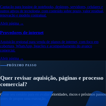
Captação para leasing de notebooks, desktops, servidores, celulares e
outros ativos de tecnologia, com conteúdo sobre prazo, valor residual,
renovação e modelo contratual.
Abrir página →
Provedores de internet
Aquisição regional para venda de planos de internet, com foco em
cobertura, WhatsApp, ligações e acompanhamento do avanço
comercial.
Abrir página →
PRÓXIMO PASSO
Quer revisar aquisição, páginas e processo
comercial?
Conte seu cenário para eu avaliar prioridades, riscos e próximos passos
antes de propor uma execução.