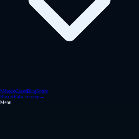
Método
Cases
Blog
Sobre
Buscar
Falar comigo
→
Menu