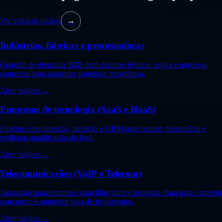
Ver todos os nichos
→
Indústrias, fábricas e processadoras
Geração de demanda B2B com discurso técnico, prova e processo
comercial para aumentar carteira e recorrência.
Abrir página →
Empresas de tecnologia (SaaS e HaaS)
Pipeline com intenção, nutrição e CRM para reduzir desperdício e
melhorar qualificação do lead.
Abrir página →
Telecomunicações (VoIP e Telecom)
Aquisição para empresas com filtro forte e proposta clara para competir
com preço e aumentar taxa de fechamento.
Abrir página →