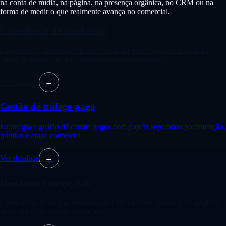
na conta de mídia, na página, na presença orgânica, no CRM ou na
forma de medir o que realmente avança no comercial.
Consultoria de marketing
Diagnóstico, prioridades e plano de ação para organizar aquisição,
oferta, páginas, CRM e acompanhamento comercial.
Ver detalhes
→
Gestão de tráfego pago
Estratégia e gestão de canais pagos com papéis separados por intenção,
público e etapa comercial.
Ver detalhes
→
Gestão de Google Ads
Campanhas de busca orientadas por intenção de contratação, páginas
de destino e qualidade dos leads.