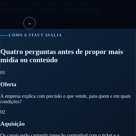
Pautas, releases, fontes e relacionamento editorial para ampliar
menções de marca, reputação e backlinks relevantes.
Ver detalhes
→
COMO A STAUT AVALIA
Quatro perguntas antes de propor mais
mídia ou conteúdo
01
Oferta
A empresa explica com precisão o que vende, para quem e em quais
condições?
02
Aquisição
Os canais estão captando intenção compatível com o ticket e o