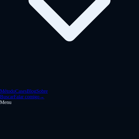
Método
Cases
Blog
Sobre
Buscar
Falar comigo
→
Menu