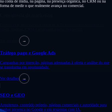
na conta de mídia, na página, na presença orgânica, no CRM ou na
forma de medir o que realmente avança no comercial.
Consultoria de marketing
Diagnóstico, prioridades e plano de ação para organizar aquisição,
oferta, páginas, CRM e acompanhamento comercial.
Ver detalhes
→
Tráfego pago e Google Ads
Campanhas por intenção, páginas adequadas à oferta e análise do que
se transforma em oportunidade.
Ver detalhes
→
SEO e GEO
Arquitetura, conteúdo próprio, páginas comerciais e autoridade para
ganhar presença no Google e em respostas com IA.