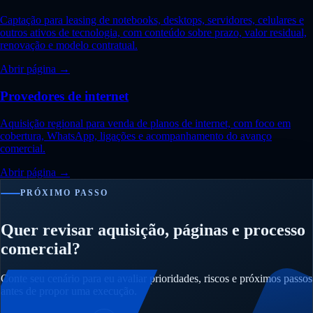
Captação para leasing de notebooks, desktops, servidores, celulares e
outros ativos de tecnologia, com conteúdo sobre prazo, valor residual,
renovação e modelo contratual.
Abrir página →
Provedores de internet
Aquisição regional para venda de planos de internet, com foco em
cobertura, WhatsApp, ligações e acompanhamento do avanço
comercial.
Abrir página →
PRÓXIMO PASSO
Quer revisar aquisição, páginas e processo
comercial?
Conte seu cenário para eu avaliar prioridades, riscos e próximos passos
antes de propor uma execução.