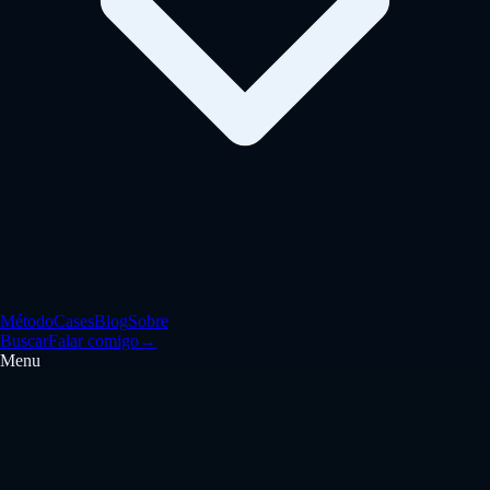
Método
Cases
Blog
Sobre
Buscar
Falar comigo
→
Menu