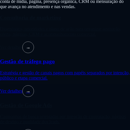
conta de mídia, página, presença orgânica, CRM ou mensuração do
que avança no atendimento e nas vendas.
Consultoria de marketing
Diagnóstico, prioridades e plano de ação para organizar aquisição,
oferta, páginas, CRM e acompanhamento comercial.
Ver detalhes
→
Gestão de tráfego pago
Estratégia e gestão de canais pagos com papéis separados por intenção,
público e etapa comercial.
Ver detalhes
→
Gestão de Google Ads
Campanhas de busca orientadas por intenção de contratação, páginas
de destino e qualidade dos leads.