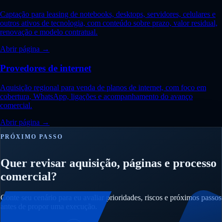
Captação para leasing de notebooks, desktops, servidores, celulares e
outros ativos de tecnologia, com conteúdo sobre prazo, valor residual,
renovação e modelo contratual.
Abrir página →
Provedores de internet
Aquisição regional para venda de planos de internet, com foco em
cobertura, WhatsApp, ligações e acompanhamento do avanço
comercial.
Abrir página →
PRÓXIMO PASSO
Quer revisar aquisição, páginas e processo
comercial?
Conte seu cenário para eu avaliar prioridades, riscos e próximos passos
antes de propor uma execução.