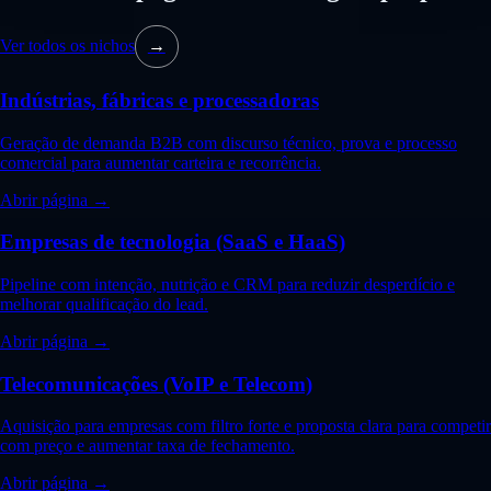
Ver todos os nichos
→
Indústrias, fábricas e processadoras
Geração de demanda B2B com discurso técnico, prova e processo
comercial para aumentar carteira e recorrência.
Abrir página →
Empresas de tecnologia (SaaS e HaaS)
Pipeline com intenção, nutrição e CRM para reduzir desperdício e
melhorar qualificação do lead.
Abrir página →
Telecomunicações (VoIP e Telecom)
Aquisição para empresas com filtro forte e proposta clara para competir
com preço e aumentar taxa de fechamento.
Abrir página →