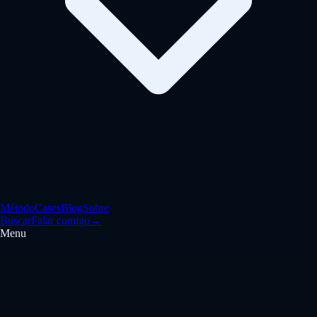
Método
Cases
Blog
Sobre
Buscar
Falar comigo
→
Menu