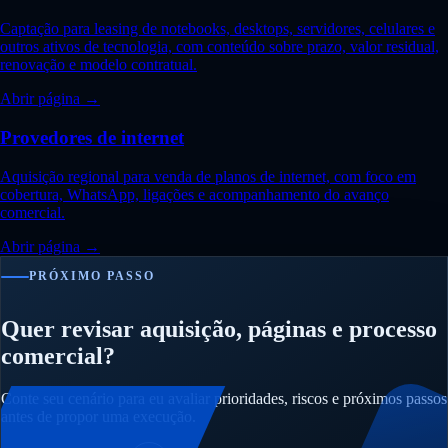
Captação para leasing de notebooks, desktops, servidores, celulares e
outros ativos de tecnologia, com conteúdo sobre prazo, valor residual,
renovação e modelo contratual.
Abrir página →
Provedores de internet
Aquisição regional para venda de planos de internet, com foco em
cobertura, WhatsApp, ligações e acompanhamento do avanço
comercial.
Abrir página →
PRÓXIMO PASSO
Quer revisar aquisição, páginas e processo
comercial?
Conte seu cenário para eu avaliar prioridades, riscos e próximos passos
antes de propor uma execução.