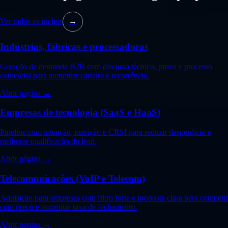
Ver todos os nichos
→
Indústrias, fábricas e processadoras
Geração de demanda B2B com discurso técnico, prova e processo
comercial para aumentar carteira e recorrência.
Abrir página →
Empresas de tecnologia (SaaS e HaaS)
Pipeline com intenção, nutrição e CRM para reduzir desperdício e
melhorar qualificação do lead.
Abrir página →
Telecomunicações (VoIP e Telecom)
Aquisição para empresas com filtro forte e proposta clara para competir
com preço e aumentar taxa de fechamento.
Abrir página →