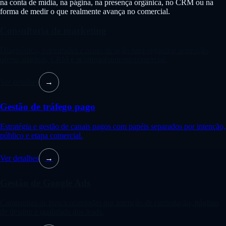
na conta de mídia, na página, na presença orgânica, no CRM ou na
forma de medir o que realmente avança no comercial.
Consultoria de marketing
Diagnóstico, prioridades e plano de ação para organizar aquisição,
oferta, páginas, CRM e acompanhamento comercial.
Ver detalhes
→
Gestão de tráfego pago
Estratégia e gestão de canais pagos com papéis separados por intenção,
público e etapa comercial.
Ver detalhes
→
Gestão de Google Ads
Campanhas de busca orientadas por intenção de contratação, páginas
de destino e qualidade dos leads.