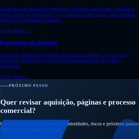
Captação para leasing de notebooks, desktops, servidores, celulares e
outros ativos de tecnologia, com conteúdo sobre prazo, valor residual,
renovação e modelo contratual.
Abrir página →
Provedores de internet
Aquisição regional para venda de planos de internet, com foco em
cobertura, WhatsApp, ligações e acompanhamento do avanço
comercial.
Abrir página →
PRÓXIMO PASSO
Quer revisar aquisição, páginas e processo
comercial?
Conte seu cenário para eu avaliar prioridades, riscos e próximos passos
antes de propor uma execução.