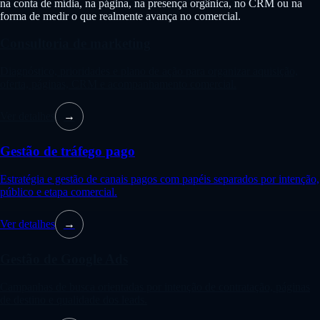
na conta de mídia, na página, na presença orgânica, no CRM ou na
forma de medir o que realmente avança no comercial.
Consultoria de marketing
Diagnóstico, prioridades e plano de ação para organizar aquisição,
oferta, páginas, CRM e acompanhamento comercial.
Ver detalhes
→
Gestão de tráfego pago
Estratégia e gestão de canais pagos com papéis separados por intenção,
público e etapa comercial.
Ver detalhes
→
Gestão de Google Ads
Campanhas de busca orientadas por intenção de contratação, páginas
de destino e qualidade dos leads.