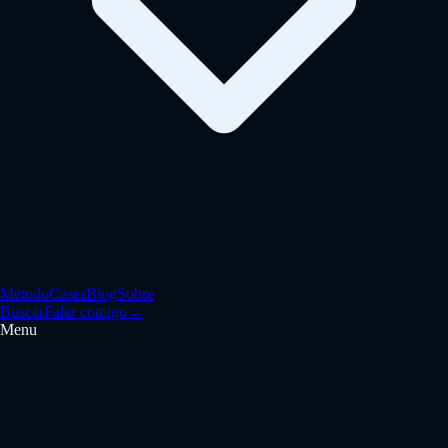
Método
Cases
Blog
Sobre
Buscar
Falar comigo
→
Menu