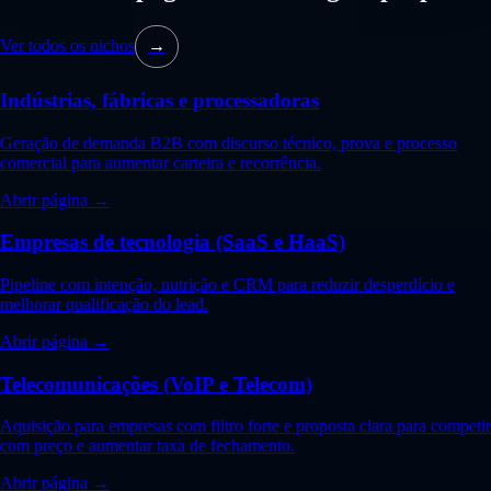
Ver todos os nichos
→
Indústrias, fábricas e processadoras
Geração de demanda B2B com discurso técnico, prova e processo
comercial para aumentar carteira e recorrência.
Abrir página →
Empresas de tecnologia (SaaS e HaaS)
Pipeline com intenção, nutrição e CRM para reduzir desperdício e
melhorar qualificação do lead.
Abrir página →
Telecomunicações (VoIP e Telecom)
Aquisição para empresas com filtro forte e proposta clara para competir
com preço e aumentar taxa de fechamento.
Abrir página →