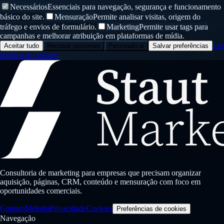
Necessários
Essenciais para navegação, segurança e funcionamento
básico do site.
Mensuração
Permite analisar visitas, origem do
tráfego e envios de formulário.
Marketing
Permite usar tags para
campanhas e melhorar atribuição em plataformas de mídia.
Ler
Aceitar tudo
Recusar opcionais
Personalizar
Salvar preferências
política de cookies
Consultoria de marketing para empresas que precisam organizar
aquisição, páginas, CRM, conteúdo e mensuração com foco em
oportunidades comerciais.
Contato
Método
Privacidade
Cookies
Preferências de cookies
Navegação