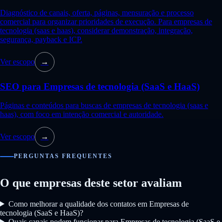
Diagnóstico de canais, oferta, páginas, mensuração e processo
comercial para organizar prioridades de execução. Para empresas de
tecnologia (saas e haas), considerar demonstração, integração,
segurança, payback e ICP.
Ver escopo
→
SEO para Empresas de tecnologia (SaaS e HaaS)
Páginas e conteúdos para buscas de empresas de tecnologia (saas e
haas), com foco em intenção comercial e autoridade.
Ver escopo
→
PERGUNTAS FREQUENTES
O que empresas deste setor avaliam
Como melhorar a qualidade dos contatos em Empresas de
tecnologia (SaaS e HaaS)?
Quais canais podem funcionar para Empresas de tecnologia (SaaS e