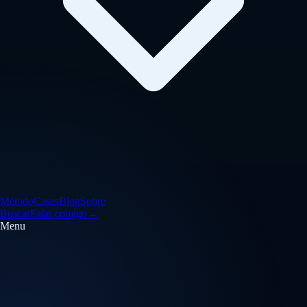
Método
Cases
Blog
Sobre
Buscar
Falar comigo
→
Menu