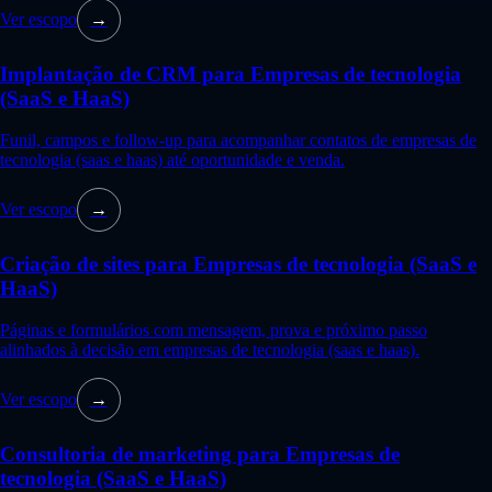
Ver escopo
→
Implantação de CRM para Empresas de tecnologia
(SaaS e HaaS)
Funil, campos e follow-up para acompanhar contatos de empresas de
tecnologia (saas e haas) até oportunidade e venda.
Ver escopo
→
Criação de sites para Empresas de tecnologia (SaaS e
HaaS)
Páginas e formulários com mensagem, prova e próximo passo
alinhados à decisão em empresas de tecnologia (saas e haas).
Ver escopo
→
Consultoria de marketing para Empresas de
tecnologia (SaaS e HaaS)