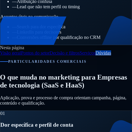
—
Atribuição confusa
—
Lead que não tem perfil ou timing
Assuntos úteis na comunicação
—
Search para dor específica
—
LinkedIn para decisores
—
Conversões offline por qualificação no CRM
Nesta página
Visão geral
Pontos do setor
Decisão e filtros
Serviços
Dúvidas
PARTICULARIDADES COMERCIAIS
O que muda no marketing para Empresas
de tecnologia (SaaS e HaaS)
Aplicação, prova e processo de compra orientam campanha, página,
conteúdo e qualificação.
01
Dor específica e perfil de conta