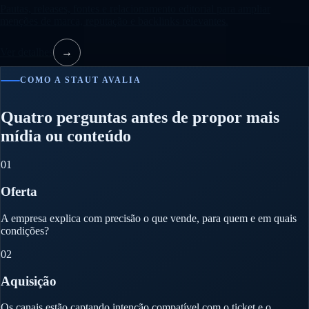
Pautas, releases, fontes e relacionamento editorial para ampliar
menções de marca, reputação e backlinks relevantes.
Ver detalhes
→
COMO A STAUT AVALIA
Quatro perguntas antes de propor mais
mídia ou conteúdo
01
Oferta
A empresa explica com precisão o que vende, para quem e em quais
condições?
02
Aquisição
Os canais estão captando intenção compatível com o ticket e o