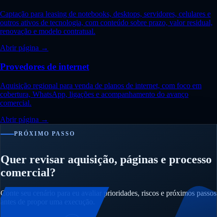
Captação para leasing de notebooks, desktops, servidores, celulares e
outros ativos de tecnologia, com conteúdo sobre prazo, valor residual,
renovação e modelo contratual.
Abrir página →
Provedores de internet
Aquisição regional para venda de planos de internet, com foco em
cobertura, WhatsApp, ligações e acompanhamento do avanço
comercial.
Abrir página →
PRÓXIMO PASSO
Quer revisar aquisição, páginas e processo
comercial?
Conte seu cenário para eu avaliar prioridades, riscos e próximos passos
antes de propor uma execução.