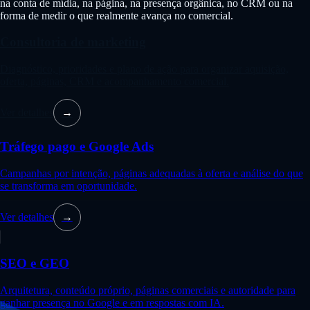
na conta de mídia, na página, na presença orgânica, no CRM ou na
forma de medir o que realmente avança no comercial.
Consultoria de marketing
Diagnóstico, prioridades e plano de ação para organizar aquisição,
oferta, páginas, CRM e acompanhamento comercial.
Ver detalhes
→
Tráfego pago e Google Ads
Campanhas por intenção, páginas adequadas à oferta e análise do que
se transforma em oportunidade.
Ver detalhes
→
SEO e GEO
Arquitetura, conteúdo próprio, páginas comerciais e autoridade para
ganhar presença no Google e em respostas com IA.