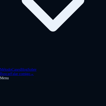
Método
Cases
Blog
Sobre
Buscar
Falar comigo
→
Menu