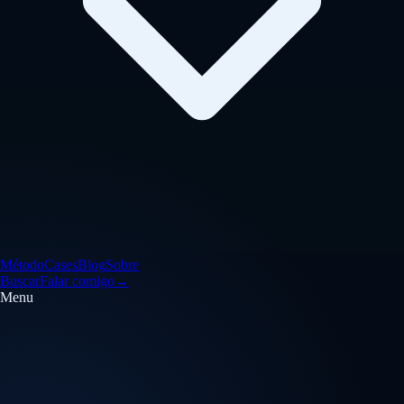
Método
Cases
Blog
Sobre
Buscar
Falar comigo
→
Menu