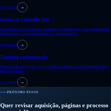
Ver escopo
→
Gestão de LinkedIn Ads
Campanhas para decisores, empresas e contas-alvo, com segmentação
profissional e acompanhamento de oportunidades.
Ver escopo
→
Tracking e mensuração
Mensuração via GTM, GA4, UTMs e conexão com CRM para olhar
além do clique.
Ver escopo
→
PRÓXIMO PASSO
Quer revisar aquisição, páginas e processo