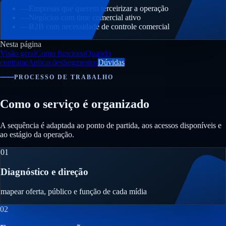
—
Empresas que querem terceirizar a operação
—
Negócios com time comercial ativo
—
B2B com necessidade de controle comercial
Nesta página
Visão geral
Como funciona
Quando
contratar
Aplicações
Segmentos
Dúvidas
PROCESSO DE TRABALHO
Como o serviço é organizado
A sequência é adaptada ao ponto de partida, aos acessos disponíveis e
ao estágio da operação.
01
Diagnóstico e direção
mapear oferta, público e função de cada mídia
02