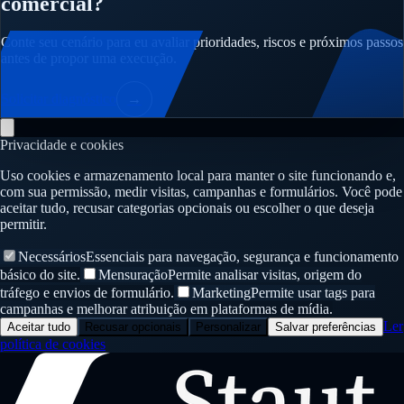
comercial?
Conte seu cenário para eu avaliar prioridades, riscos e próximos passos
antes de propor uma execução.
Solicitar diagnóstico
→
Privacidade e cookies
Uso cookies e armazenamento local para manter o site funcionando e,
com sua permissão, medir visitas, campanhas e formulários. Você pode
aceitar tudo, recusar categorias opcionais ou escolher o que deseja
permitir.
Necessários
Essenciais para navegação, segurança e funcionamento
básico do site.
Mensuração
Permite analisar visitas, origem do
tráfego e envios de formulário.
Marketing
Permite usar tags para
campanhas e melhorar atribuição em plataformas de mídia.
Ler
Aceitar tudo
Recusar opcionais
Personalizar
Salvar preferências
política de cookies