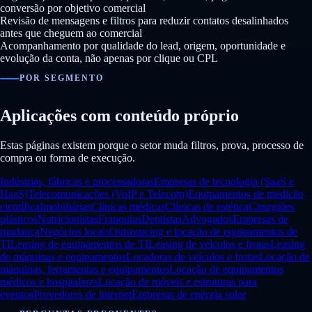
conversão por objetivo comercial
Revisão de mensagens e filtros para reduzir contatos desalinhados
antes que cheguem ao comercial
Acompanhamento por qualidade do lead, origem, oportunidade e
evolução da conta, não apenas por clique ou CPL
POR SEGMENTO
Aplicações com conteúdo próprio
Estas páginas existem porque o setor muda filtros, prova, processo de
compra ou forma de execução.
Indústrias, fábricas e processadoras
Empresas de tecnologia (SaaS e
HaaS)
Telecomunicações (VoIP e Telecom)
Equipamentos de medição
científica
Imobiliárias
Clínicas médicas
Clínicas de estética
Cirurgiões
plásticos
Nutricionistas
Franquias
Dentistas
Advogados
Empresas de
mudança
Negócios locais
Outsourcing e locação de equipamentos de
TI
Leasing de equipamentos de TI
Leasing de veículos e frotas
Leasing
de máquinas e equipamentos
Locadoras de veículos e frotas
Locação de
máquinas, ferramentas e equipamentos
Locação de equipamentos
médicos e hospitalares
Locação de móveis e estruturas para
eventos
Provedores de internet
Empresas de energia solar