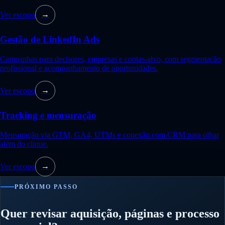
Ver escopo
→
Gestão de LinkedIn Ads
Campanhas para decisores, empresas e contas-alvo, com segmentação
profissional e acompanhamento de oportunidades.
Ver escopo
→
Tracking e mensuração
Mensuração via GTM, GA4, UTMs e conexão com CRM para olhar
além do clique.
Ver escopo
→
PRÓXIMO PASSO
Quer revisar aquisição, páginas e processo