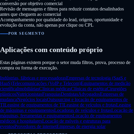
conversão por objetivo comercial
Revisão de mensagens e filtros para reduzir contatos desalinhados
antes que cheguem ao comercial
Acompanhamento por qualidade do lead, origem, oportunidade e
evolução da conta, não apenas por clique ou CPL
POR SEGMENTO
Aplicações com conteúdo próprio
Estas páginas existem porque o setor muda filtros, prova, processo de
compra ou forma de execução.
Indústrias, fábricas e processadoras
Empresas de tecnologia (SaaS e
HaaS)
Telecomunicações (VoIP e Telecom)
Equipamentos de medição
científica
Imobiliárias
Clínicas médicas
Clínicas de estética
Cirurgiões
plásticos
Nutricionistas
Franquias
Dentistas
Advogados
Empresas de
mudança
Negócios locais
Outsourcing e locação de equipamentos de
TI
Leasing de equipamentos de TI
Leasing de veículos e frotas
Leasing
de máquinas e equipamentos
Locadoras de veículos e frotas
Locação de
máquinas, ferramentas e equipamentos
Locação de equipamentos
médicos e hospitalares
Locação de móveis e estruturas para
eventos
Provedores de internet
Empresas de energia solar