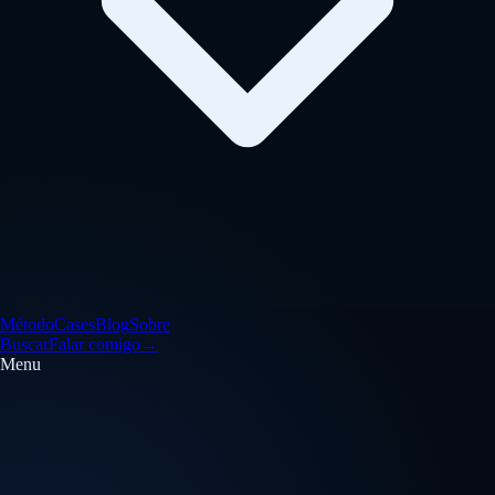
Método
Cases
Blog
Sobre
Buscar
Falar comigo
→
Menu