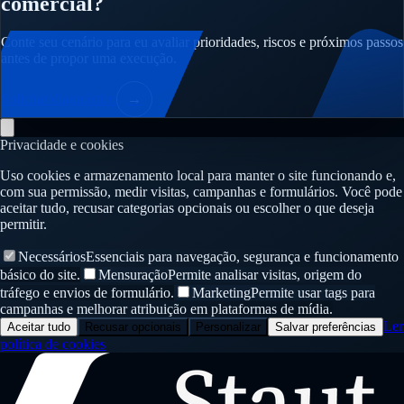
comercial?
Conte seu cenário para eu avaliar prioridades, riscos e próximos passos
antes de propor uma execução.
Solicitar diagnóstico
→
Privacidade e cookies
Uso cookies e armazenamento local para manter o site funcionando e,
com sua permissão, medir visitas, campanhas e formulários. Você pode
aceitar tudo, recusar categorias opcionais ou escolher o que deseja
permitir.
Necessários
Essenciais para navegação, segurança e funcionamento
básico do site.
Mensuração
Permite analisar visitas, origem do
tráfego e envios de formulário.
Marketing
Permite usar tags para
campanhas e melhorar atribuição em plataformas de mídia.
Ler
Aceitar tudo
Recusar opcionais
Personalizar
Salvar preferências
política de cookies