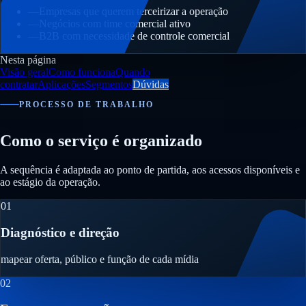
—
Empresas que querem terceirizar a operação
—
Negócios com time comercial ativo
—
B2B com necessidade de controle comercial
Nesta página
Visão geral
Como funciona
Quando
contratar
Aplicações
Segmentos
Dúvidas
PROCESSO DE TRABALHO
Como o serviço é organizado
A sequência é adaptada ao ponto de partida, aos acessos disponíveis e
ao estágio da operação.
01
Diagnóstico e direção
mapear oferta, público e função de cada mídia
02