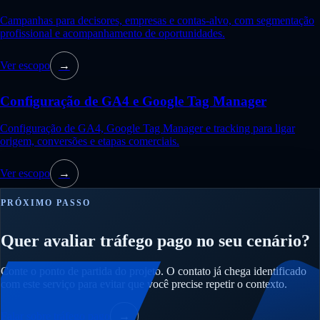
Campanhas para decisores, empresas e contas-alvo, com segmentação
profissional e acompanhamento de oportunidades.
Ver escopo
→
Configuração de GA4 e Google Tag Manager
Configuração de GA4, Google Tag Manager e tracking para ligar
origem, conversões e etapas comerciais.
Ver escopo
→
PRÓXIMO PASSO
Quer avaliar tráfego pago no seu cenário?
Conte o ponto de partida do projeto. O contato já chega identificado
com este serviço para evitar que você precise repetir o contexto.
Falar sobre tráfego pago
→