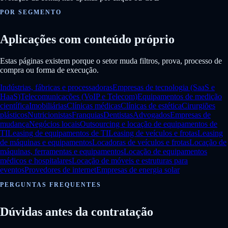
POR SEGMENTO
Aplicações com conteúdo próprio
Estas páginas existem porque o setor muda filtros, prova, processo de
compra ou forma de execução.
Indústrias, fábricas e processadoras
Empresas de tecnologia (SaaS e
HaaS)
Telecomunicações (VoIP e Telecom)
Equipamentos de medição
científica
Imobiliárias
Clínicas médicas
Clínicas de estética
Cirurgiões
plásticos
Nutricionistas
Franquias
Dentistas
Advogados
Empresas de
mudança
Negócios locais
Outsourcing e locação de equipamentos de
TI
Leasing de equipamentos de TI
Leasing de veículos e frotas
Leasing
de máquinas e equipamentos
Locadoras de veículos e frotas
Locação de
máquinas, ferramentas e equipamentos
Locação de equipamentos
médicos e hospitalares
Locação de móveis e estruturas para
eventos
Provedores de internet
Empresas de energia solar
PERGUNTAS FREQUENTES
Dúvidas antes da contratação