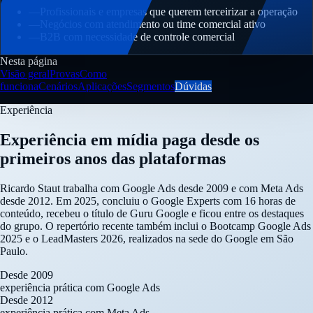
—
Profissionais e empresas que querem terceirizar a operação
—
Negócios com atendimento ou time comercial ativo
—
B2B com necessidade de controle comercial
Nesta página
Visão geral
Provas
Como
funciona
Cenários
Aplicações
Segmentos
Dúvidas
Experiência
Experiência em mídia paga desde os
primeiros anos das plataformas
Ricardo Staut trabalha com Google Ads desde 2009 e com Meta Ads
desde 2012. Em 2025, concluiu o Google Experts com 16 horas de
conteúdo, recebeu o título de Guru Google e ficou entre os destaques
do grupo. O repertório recente também inclui o Bootcamp Google Ads
2025 e o LeadMasters 2026, realizados na sede do Google em São
Paulo.
Desde 2009
experiência prática com Google Ads
Desde 2012
experiência prática com Meta Ads