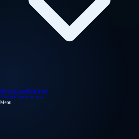
Método
Cases
Blog
Sobre
Buscar
Falar comigo
→
Menu