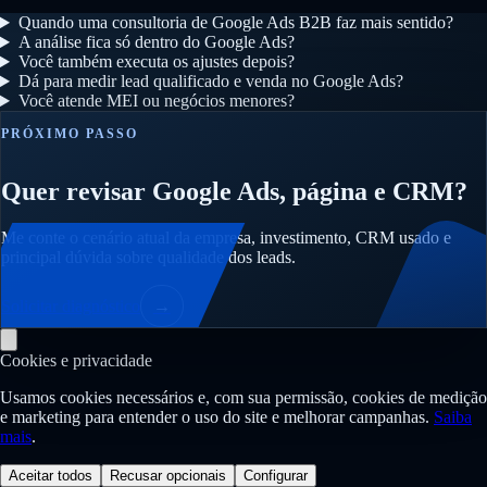
Quando uma consultoria de Google Ads B2B faz mais sentido?
A análise fica só dentro do Google Ads?
Você também executa os ajustes depois?
Dá para medir lead qualificado e venda no Google Ads?
Você atende MEI ou negócios menores?
PRÓXIMO PASSO
Quer revisar Google Ads, página e CRM?
Me conte o cenário atual da empresa, investimento, CRM usado e
principal dúvida sobre qualidade dos leads.
Solicitar diagnóstico
→
Cookies e privacidade
Usamos cookies necessários e, com sua permissão, cookies de medição
e marketing para entender o uso do site e melhorar campanhas.
Saiba
mais
.
Aceitar todos
Recusar opcionais
Configurar