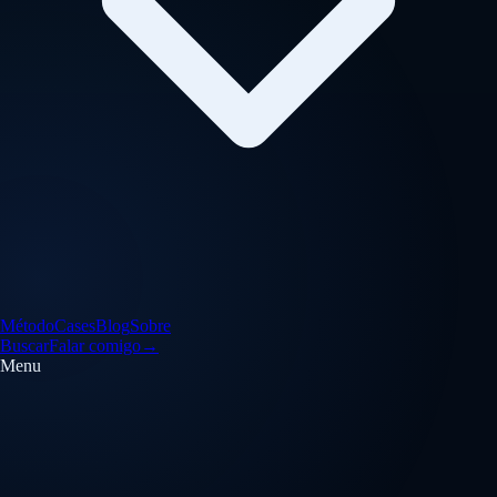
Método
Cases
Blog
Sobre
Buscar
Falar comigo
→
Menu