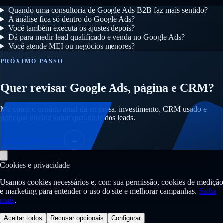
Quando uma consultoria de Google Ads B2B faz mais sentido?
A análise fica só dentro do Google Ads?
Você também executa os ajustes depois?
Dá para medir lead qualificado e venda no Google Ads?
Você atende MEI ou negócios menores?
PRÓXIMO PASSO
Quer revisar Google Ads, página e CRM?
Me conte o cenário atual da empresa, investimento, CRM usado e
principal dúvida sobre qualidade dos leads.
Solicitar diagnóstico
→
Cookies e privacidade
Usamos cookies necessários e, com sua permissão, cookies de medição
e marketing para entender o uso do site e melhorar campanhas.
Saiba
mais
.
Aceitar todos
Recusar opcionais
Configurar