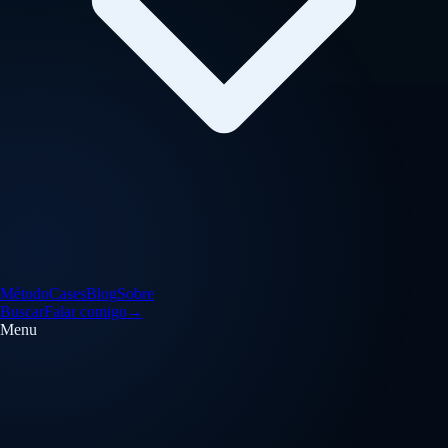
Método
Cases
Blog
Sobre
Buscar
Falar comigo
→
Menu