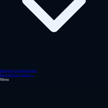
Método
Cases
Blog
Sobre
Buscar
Falar comigo
→
Menu