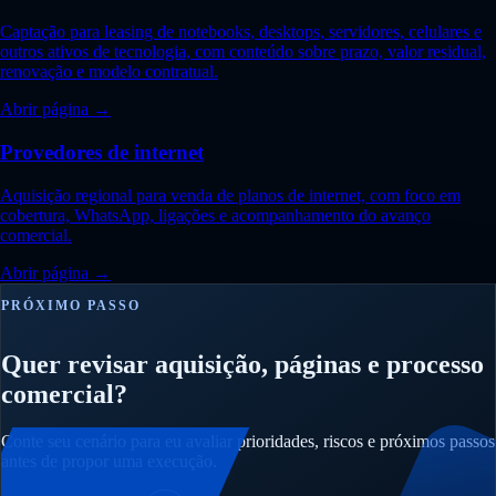
Captação para leasing de notebooks, desktops, servidores, celulares e
outros ativos de tecnologia, com conteúdo sobre prazo, valor residual,
renovação e modelo contratual.
Abrir página →
Provedores de internet
Aquisição regional para venda de planos de internet, com foco em
cobertura, WhatsApp, ligações e acompanhamento do avanço
comercial.
Abrir página →
PRÓXIMO PASSO
Quer revisar aquisição, páginas e processo
comercial?
Conte seu cenário para eu avaliar prioridades, riscos e próximos passos
antes de propor uma execução.