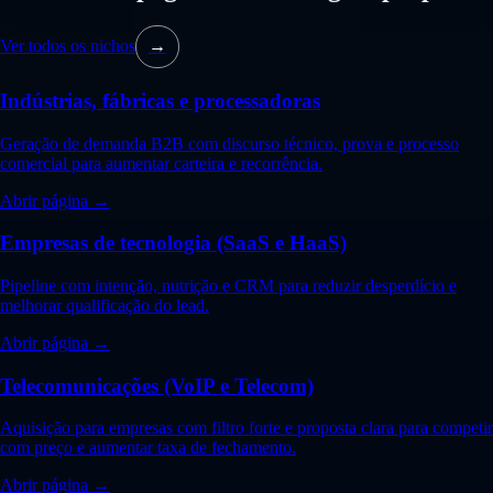
Ver todos os nichos
→
Indústrias, fábricas e processadoras
Geração de demanda B2B com discurso técnico, prova e processo
comercial para aumentar carteira e recorrência.
Abrir página →
Empresas de tecnologia (SaaS e HaaS)
Pipeline com intenção, nutrição e CRM para reduzir desperdício e
melhorar qualificação do lead.
Abrir página →
Telecomunicações (VoIP e Telecom)
Aquisição para empresas com filtro forte e proposta clara para competir
com preço e aumentar taxa de fechamento.
Abrir página →