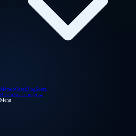
Método
Cases
Blog
Sobre
Buscar
Falar comigo
→
Menu