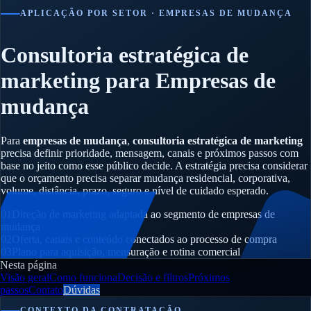
APLICAÇÃO POR SETOR · EMPRESAS DE MUDANÇA
Consultoria estratégica de
marketing para Empresas de
mudança
Para
empresas de mudança
,
consultoria estratégica de marketing
precisa definir prioridade, mensagem, canais e próximos passos com
base no jeito como esse público decide. A estratégia precisa considerar
que o orçamento precisa separar mudança residencial, corporativa,
volume, distância, prazo, seguro e nível de cuidado esperado.
01
Direção de marketing adaptada ao segmento de empresas de
mudança
02
Oferta, canais e conteúdo conectados ao processo de compra
03
Plano para aquisição, mensuração e rotina comercial
Nesta página
Visão geral
Como funciona
Decisão e filtros
Próximos
passos
Contato
Dúvidas
CONTEXTO DA CONTRATAÇÃO