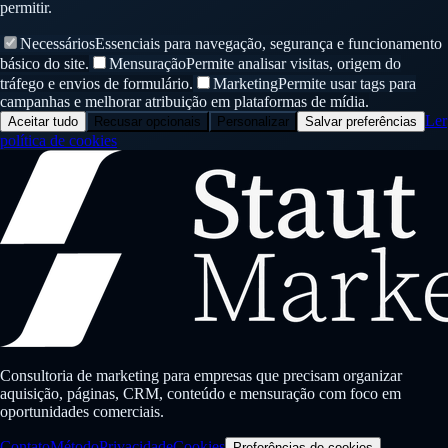
permitir.
Necessários
Essenciais para navegação, segurança e funcionamento
básico do site.
Mensuração
Permite analisar visitas, origem do
tráfego e envios de formulário.
Marketing
Permite usar tags para
campanhas e melhorar atribuição em plataformas de mídia.
Ler
Aceitar tudo
Recusar opcionais
Personalizar
Salvar preferências
política de cookies
Consultoria de marketing para empresas que precisam organizar
aquisição, páginas, CRM, conteúdo e mensuração com foco em
oportunidades comerciais.
Contato
Método
Privacidade
Cookies
Preferências de cookies