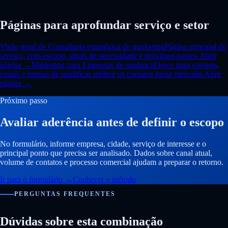
Páginas para aprofundar serviço e setor
Visão geral de Consultoria estratégica de marketing
Página principal do
serviço, com escopo, sinais de necessidade e próximos passos.
Abrir
página →
Marketing para Empresas de mudança
Dores mais comuns,
canais e formas de qualificar melhor os contatos nesse mercado.
Abrir
página →
Próximo passo
Avaliar aderência antes de definir o escopo
No formulário, informe empresa, cidade, serviço de interesse e o
principal ponto que precisa ser analisado. Dados sobre canal atual,
volume de contatos e processo comercial ajudam a preparar o retorno.
Ir para o formulário
→
Conhecer o método
PERGUNTAS FREQUENTES
Dúvidas sobre esta combinação