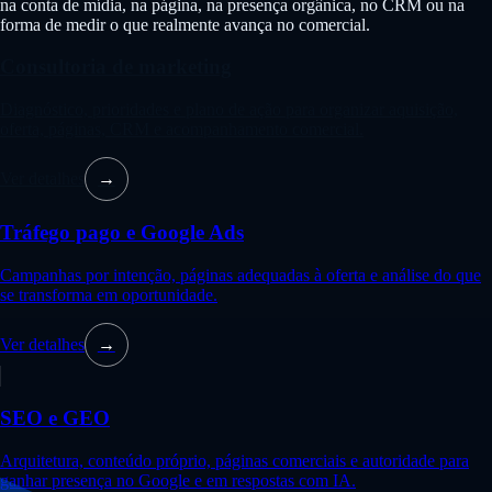
na conta de mídia, na página, na presença orgânica, no CRM ou na
forma de medir o que realmente avança no comercial.
Consultoria de marketing
Diagnóstico, prioridades e plano de ação para organizar aquisição,
oferta, páginas, CRM e acompanhamento comercial.
Ver detalhes
→
Tráfego pago e Google Ads
Campanhas por intenção, páginas adequadas à oferta e análise do que
se transforma em oportunidade.
Ver detalhes
→
SEO e GEO
Arquitetura, conteúdo próprio, páginas comerciais e autoridade para
ganhar presença no Google e em respostas com IA.