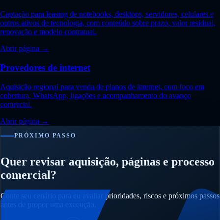
Captação para leasing de notebooks, desktops, servidores, celulares e
outros ativos de tecnologia, com conteúdo sobre prazo, valor residual,
renovação e modelo contratual.
Abrir página →
Provedores de internet
Aquisição regional para venda de planos de internet, com foco em
cobertura, WhatsApp, ligações e acompanhamento do avanço
comercial.
Abrir página →
PRÓXIMO PASSO
Quer revisar aquisição, páginas e processo
comercial?
Conte seu cenário para eu avaliar prioridades, riscos e próximos passos
antes de propor uma execução.