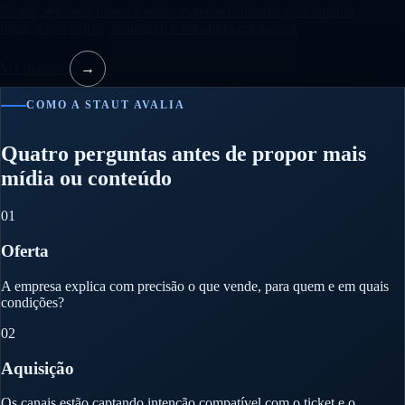
Pautas, releases, fontes e relacionamento editorial para ampliar
menções de marca, reputação e backlinks relevantes.
Ver detalhes
→
COMO A STAUT AVALIA
Quatro perguntas antes de propor mais
mídia ou conteúdo
01
Oferta
A empresa explica com precisão o que vende, para quem e em quais
condições?
02
Aquisição
Os canais estão captando intenção compatível com o ticket e o