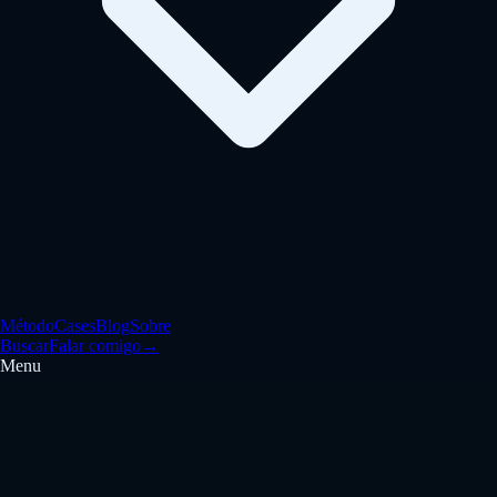
Método
Cases
Blog
Sobre
Buscar
Falar comigo
→
Menu