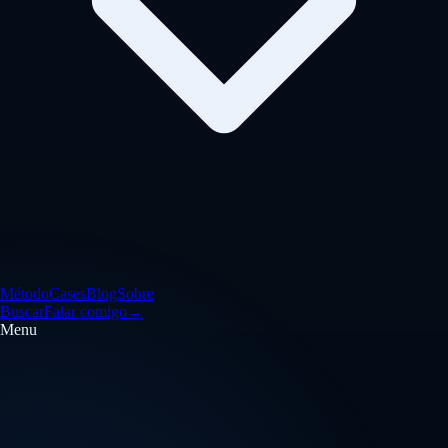
Método
Cases
Blog
Sobre
Buscar
Falar comigo
→
Menu