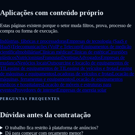
Aplicações com conteúdo próprio
Estas páginas existem porque o setor muda filtros, prova, processo de
compra ou forma de execução.
Indústrias, fábricas e processadoras
Empresas de tecnologia (SaaS e
HaaS)
Telecomunicações (VoIP e Telecom)
Equipamentos de medição
científica
Imobiliárias
Clínicas médicas
Clínicas de estética
Cirurgiões
plásticos
Nutricionistas
Franquias
Dentistas
Advogados
Empresas de
mudança
Negócios locais
Outsourcing e locação de equipamentos de
TI
Leasing de equipamentos de TI
Leasing de veículos e frotas
Leasing
de máquinas e equipamentos
Locadoras de veículos e frotas
Locação de
máquinas, ferramentas e equipamentos
Locação de equipamentos
médicos e hospitalares
Locação de móveis e estruturas para
eventos
Provedores de internet
Empresas de energia solar
PERGUNTAS FREQUENTES
Dúvidas antes da contratação
O trabalho fica restrito à plataforma de anúncios?
Dá para começar com orçamento menor?