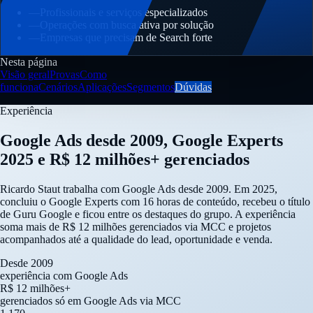
—
Profissionais e serviços especializados
—
Operações com busca ativa por solução
—
Empresas que precisam de Search forte
Nesta página
Visão geral
Provas
Como
funciona
Cenários
Aplicações
Segmentos
Dúvidas
Experiência
Google Ads desde 2009, Google Experts
2025 e R$ 12 milhões+ gerenciados
Ricardo Staut trabalha com Google Ads desde 2009. Em 2025,
concluiu o Google Experts com 16 horas de conteúdo, recebeu o título
de Guru Google e ficou entre os destaques do grupo. A experiência
soma mais de R$ 12 milhões gerenciados via MCC e projetos
acompanhados até a qualidade do lead, oportunidade e venda.
Desde 2009
experiência com Google Ads
R$ 12 milhões+
gerenciados só em Google Ads via MCC