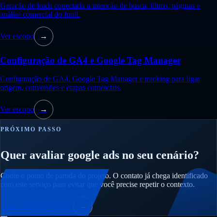
Geração de leads conectada a intenção de busca, filtros, páginas e
análise comercial do funil.
Ver escopo
→
Configuração de GA4 e Google Tag Manager
Configuração de GA4, Google Tag Manager e tracking para ligar
origem, conversões e etapas comerciais.
Ver escopo
→
PRÓXIMO PASSO
Quer avaliar google ads no seu cenário?
Conte o ponto de partida do projeto. O contato já chega identificado
com este serviço para evitar que você precise repetir o contexto.
Falar sobre Google Ads
→