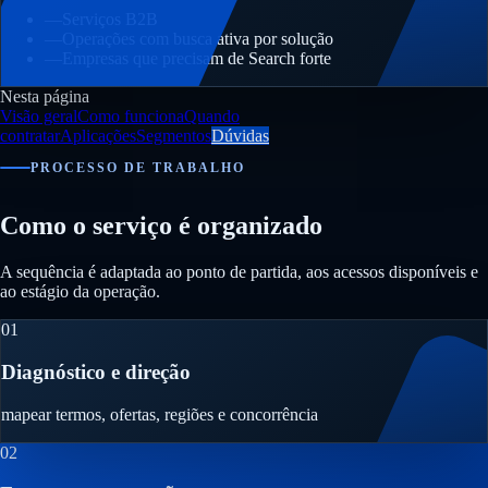
—
Serviços B2B
—
Operações com busca ativa por solução
—
Empresas que precisam de Search forte
Nesta página
Visão geral
Como funciona
Quando
contratar
Aplicações
Segmentos
Dúvidas
PROCESSO DE TRABALHO
Como o serviço é organizado
A sequência é adaptada ao ponto de partida, aos acessos disponíveis e
ao estágio da operação.
01
Diagnóstico e direção
mapear termos, ofertas, regiões e concorrência
02