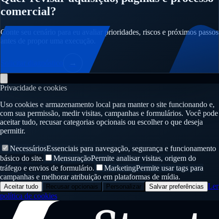
comercial?
Conte seu cenário para eu avaliar prioridades, riscos e próximos passos
antes de propor uma execução.
Solicitar diagnóstico
→
Privacidade e cookies
Uso cookies e armazenamento local para manter o site funcionando e,
com sua permissão, medir visitas, campanhas e formulários. Você pode
aceitar tudo, recusar categorias opcionais ou escolher o que deseja
permitir.
Necessários
Essenciais para navegação, segurança e funcionamento
básico do site.
Mensuração
Permite analisar visitas, origem do
tráfego e envios de formulário.
Marketing
Permite usar tags para
campanhas e melhorar atribuição em plataformas de mídia.
Ler
Aceitar tudo
Recusar opcionais
Personalizar
Salvar preferências
política de cookies