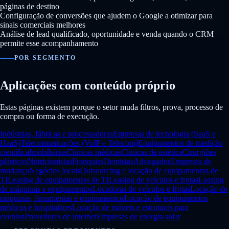
páginas de destino
Configuração de conversões que ajudem o Google a otimizar para
sinais comerciais melhores
Análise de lead qualificado, oportunidade e venda quando o CRM
permite esse acompanhamento
POR SEGMENTO
Aplicações com conteúdo próprio
Estas páginas existem porque o setor muda filtros, prova, processo de
compra ou forma de execução.
Indústrias, fábricas e processadoras
Empresas de tecnologia (SaaS e
HaaS)
Telecomunicações (VoIP e Telecom)
Equipamentos de medição
científica
Imobiliárias
Clínicas médicas
Clínicas de estética
Cirurgiões
plásticos
Nutricionistas
Franquias
Dentistas
Advogados
Empresas de
mudança
Negócios locais
Outsourcing e locação de equipamentos de
TI
Leasing de equipamentos de TI
Leasing de veículos e frotas
Leasing
de máquinas e equipamentos
Locadoras de veículos e frotas
Locação de
máquinas, ferramentas e equipamentos
Locação de equipamentos
médicos e hospitalares
Locação de móveis e estruturas para
eventos
Provedores de internet
Empresas de energia solar