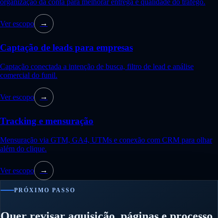
organização da conta para melhorar entrega e qualidade do tráfego.
Ver escopo
→
Captação de leads para empresas
Captação conectada a intenção de busca, filtro de lead e análise
comercial do funil.
Ver escopo
→
Tracking e mensuração
Mensuração via GTM, GA4, UTMs e conexão com CRM para olhar
além do clique.
Ver escopo
→
PRÓXIMO PASSO
Quer revisar aquisição, páginas e processo