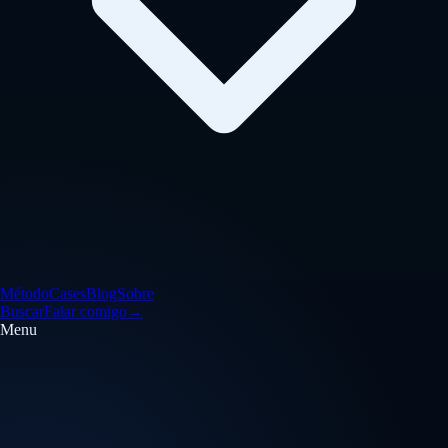
Método
Cases
Blog
Sobre
Buscar
Falar comigo
→
Menu