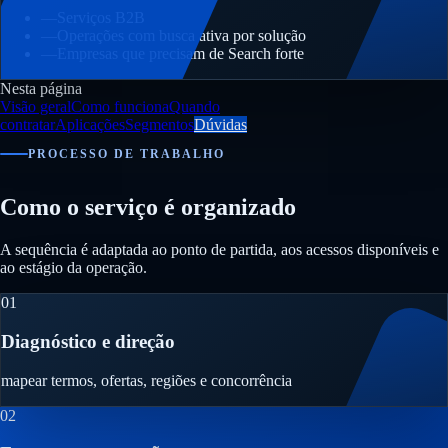
—
Serviços B2B
—
Operações com busca ativa por solução
—
Empresas que precisam de Search forte
Nesta página
Visão geral
Como funciona
Quando
contratar
Aplicações
Segmentos
Dúvidas
PROCESSO DE TRABALHO
Como o serviço é organizado
A sequência é adaptada ao ponto de partida, aos acessos disponíveis e
ao estágio da operação.
01
Diagnóstico e direção
mapear termos, ofertas, regiões e concorrência
02