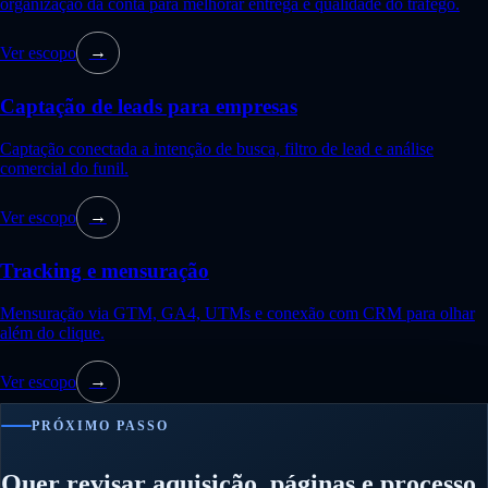
organização da conta para melhorar entrega e qualidade do tráfego.
Ver escopo
→
Captação de leads para empresas
Captação conectada a intenção de busca, filtro de lead e análise
comercial do funil.
Ver escopo
→
Tracking e mensuração
Mensuração via GTM, GA4, UTMs e conexão com CRM para olhar
além do clique.
Ver escopo
→
PRÓXIMO PASSO
Quer revisar aquisição, páginas e processo