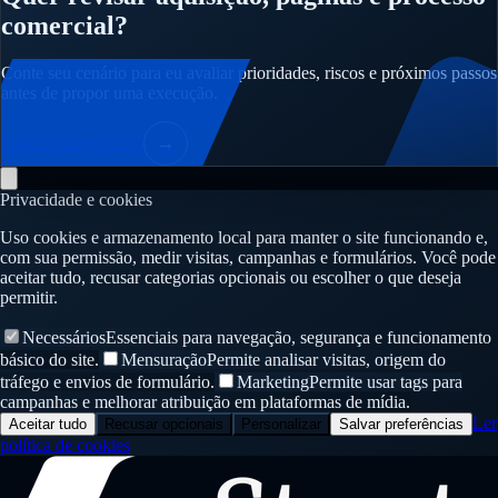
comercial?
Conte seu cenário para eu avaliar prioridades, riscos e próximos passos
antes de propor uma execução.
Solicitar diagnóstico
→
Privacidade e cookies
Uso cookies e armazenamento local para manter o site funcionando e,
com sua permissão, medir visitas, campanhas e formulários. Você pode
aceitar tudo, recusar categorias opcionais ou escolher o que deseja
permitir.
Necessários
Essenciais para navegação, segurança e funcionamento
básico do site.
Mensuração
Permite analisar visitas, origem do
tráfego e envios de formulário.
Marketing
Permite usar tags para
campanhas e melhorar atribuição em plataformas de mídia.
Ler
Aceitar tudo
Recusar opcionais
Personalizar
Salvar preferências
política de cookies