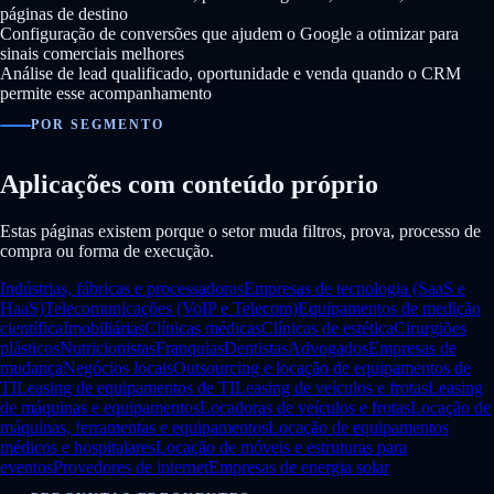
páginas de destino
Configuração de conversões que ajudem o Google a otimizar para
sinais comerciais melhores
Análise de lead qualificado, oportunidade e venda quando o CRM
permite esse acompanhamento
POR SEGMENTO
Aplicações com conteúdo próprio
Estas páginas existem porque o setor muda filtros, prova, processo de
compra ou forma de execução.
Indústrias, fábricas e processadoras
Empresas de tecnologia (SaaS e
HaaS)
Telecomunicações (VoIP e Telecom)
Equipamentos de medição
científica
Imobiliárias
Clínicas médicas
Clínicas de estética
Cirurgiões
plásticos
Nutricionistas
Franquias
Dentistas
Advogados
Empresas de
mudança
Negócios locais
Outsourcing e locação de equipamentos de
TI
Leasing de equipamentos de TI
Leasing de veículos e frotas
Leasing
de máquinas e equipamentos
Locadoras de veículos e frotas
Locação de
máquinas, ferramentas e equipamentos
Locação de equipamentos
médicos e hospitalares
Locação de móveis e estruturas para
eventos
Provedores de internet
Empresas de energia solar