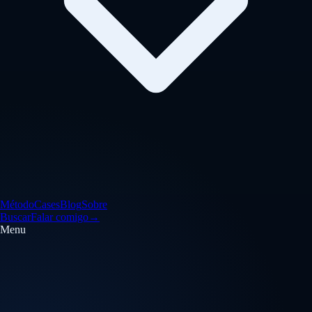
Método
Cases
Blog
Sobre
Buscar
Falar comigo
→
Menu