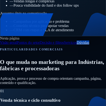
—
Vendas longas e complexas
—
Pouca visibilidade do funil e dos follow ups
Assuntos úteis na comunicação
—
Campanhas por aplicação e problema
—
Conteúdo técnico para apoiar vendas
—
CRM com etapas e SLA de atendimento
Nesta página
Visão geral
Pontos do setor
Decisão e filtros
Serviços
Dúvidas
PARTICULARIDADES COMERCIAIS
O que muda no marketing para Indústrias,
fábricas e processadoras
Aplicação, prova e processo de compra orientam campanha, página,
conteúdo e qualificação.
01
Venda técnica e ciclo consultivo