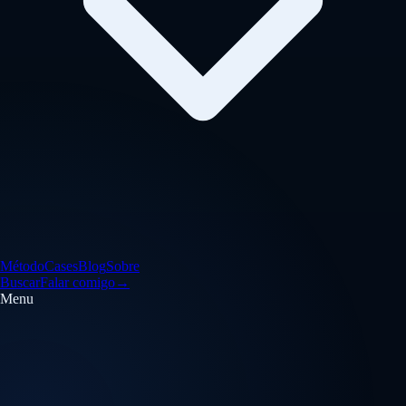
Método
Cases
Blog
Sobre
Buscar
Falar comigo
→
Menu