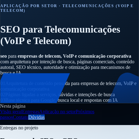
APLICAÇÃO POR SETOR · TELECOMUNICAÇÕES (VOIP E
TELECOM)
SEO para Telecomunicações
(VoIP e Telecom)
seo
para
empresas de telecom, VoIP e comunicação corporativa
com arquitetura por intenção de busca, páginas comerciais, conteúdo
autoral, SEO técnico, autoridade e otimização para mecanismos de
busca e IA.
01
Arquitetura de conteúdo pensada para empresas de telecom, VoIP e
comunicação corporativa
02
Páginas ligadas a serviços, dúvidas e intenções de busca
03
Base técnica para Google, busca local e respostas com IA
Nesta página
Visão geral
Entregas
Aplicação no setor
Próximos
passos
Contato
Dúvidas
Entregas no projeto