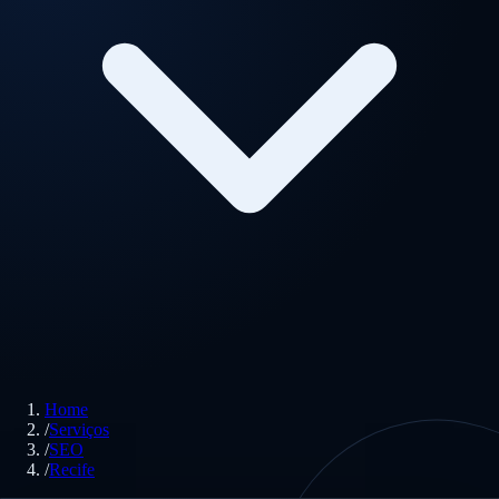
Home
/
Serviços
/
SEO
/
Recife