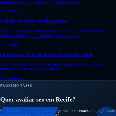
ampliar presença no Maps e em buscas regionais.
Ver escopo →
Criação de sites e landing pages
Sites e landing pages com mensagem comercial, prova, velocidade,
SEO e conversão para tráfego orgânico ou pago.
Ver escopo →
Otimização de velocidade e Core Web Vitals
Velocidade, Core Web Vitals e PageSpeed para reduzir atrito e
melhorar o aproveitamento do tráfego.
Ver escopo →
PRÓXIMO PASSO
Quer avaliar seo em Recife?
O formulário já identifica este serviço. Conte o cenário, o que já existe
hoje e qual decisão você quer tomar.