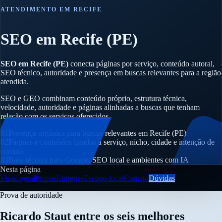
ATENDIMENTO EM RECIFE
SEO em Recife (PE)
SEO em Recife (PE)
conecta páginas por serviço, conteúdo autoral,
SEO técnico, autoridade e presença em buscas relevantes para a região
atendida.
SEO e GEO combinam conteúdo próprio, estrutura técnica,
velocidade, autoridade e páginas alinhadas a buscas que tenham
relação com os serviços oferecidos.
01
Presença orgânica para buscas relevantes em Recife (PE)
02
Páginas e conteúdos ligados a serviço, nicho, cidade e intenção de
compra
03
Base técnica para Google, SEO local e ambientes com IA
Nesta página
Visão geral
Provas
Entregas
Escopo local
Contato
Dúvidas
Prova de autoridade
Ricardo Staut entre os seis melhores