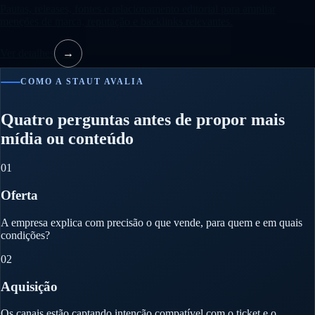
Pautas, releases, fontes e relacionamento editorial para ampliar
menções de marca, reputação e backlinks relevantes.
Ver detalhes
→
COMO A STAUT AVALIA
Quatro perguntas antes de propor mais
mídia ou conteúdo
01
Oferta
A empresa explica com precisão o que vende, para quem e em quais
condições?
02
Aquisição
Os canais estão captando intenção compatível com o ticket e o