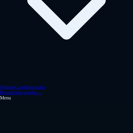
Método
Cases
Blog
Sobre
Buscar
Falar comigo
→
Menu