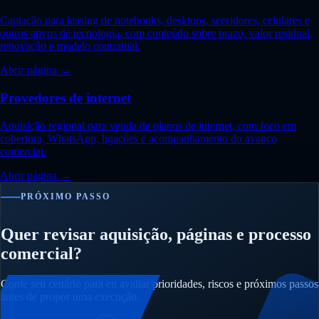
Captação para leasing de notebooks, desktops, servidores, celulares e
outros ativos de tecnologia, com conteúdo sobre prazo, valor residual,
renovação e modelo contratual.
Abrir página →
Provedores de internet
Aquisição regional para venda de planos de internet, com foco em
cobertura, WhatsApp, ligações e acompanhamento do avanço
comercial.
Abrir página →
PRÓXIMO PASSO
Quer revisar aquisição, páginas e processo
comercial?
Conte seu cenário para eu avaliar prioridades, riscos e próximos passos
antes de propor uma execução.