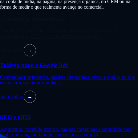
na conta de mídia, na página, na presença orgânica, no CRM ou na
forma de medir o que realmente avança no comercial.
Consultoria de marketing
Diagnóstico, prioridades e plano de ação para organizar aquisição,
oferta, páginas, CRM e acompanhamento comercial.
Ver detalhes
→
Tráfego pago e Google Ads
Campanhas por intenção, páginas adequadas à oferta e análise do que
se transforma em oportunidade.
Ver detalhes
→
SEO e GEO
Arquitetura, conteúdo próprio, páginas comerciais e autoridade para
ganhar presença no Google e em respostas com IA.